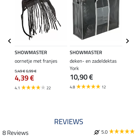
SHOWMASTER
SHOWMASTER
Felix
bra
oornetje met franjes
deken- en zadeldektas
verle
York
kruis
5,49 €
6,99 €
10,90 €
borsts
4,39 €
7,9
4.8
12
4.1
22
4.9
REVIEWS
8 Reviews
5.0