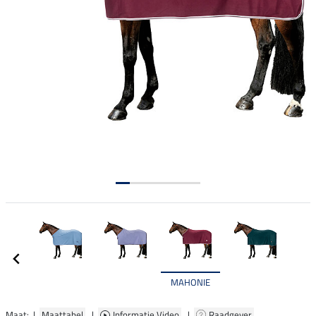
MAHONIE
Maat: |
Maattabel
|
Informatie Video
|
Raadgever