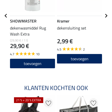
SHOWMASTER
Kramer
THE
dekenwasmiddel Rug
dekensluiting set
elas
Wash Extra
2,99 €
9,9
(29,90 € / 1 l)
29,90 €
4.5
2
4.8
4.7
10
toevoegen
toevoegen
KLANTEN KOCHTEN OOK
21 % + 20 % EXTRA