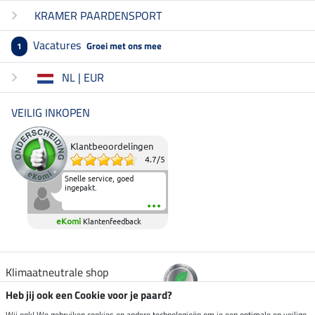
KRAMER PAARDENSPORT
Vacatures
Groei met ons mee
1
NL | EUR
VEILIG INKOPEN
Klantbeoordelingen
4.7
/
5
Snelle service, goed
ingepakt.
eKomi
Klantenfeedback
Klimaatneutrale shop
Heb jij ook een Cookie voor je paard?
Wij ook! We gebruiken cookies en andere technologieën om je een optimale en veilige