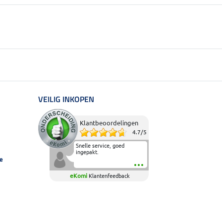
VEILIG INKOPEN
Klantbeoordelingen
4.7
/
5
Snelle service, goed
ingepakt.
e
eKomi
Klantenfeedback