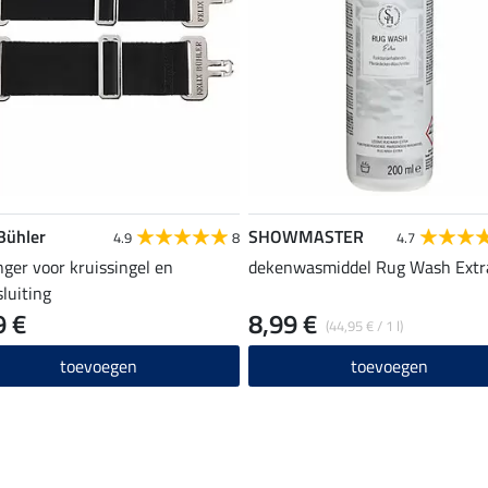
 Bühler
SHOWMASTER
4.9
8
4.7
nger voor kruissingel en
dekenwasmiddel Rug Wash Extr
sluiting
9 €
8,99 €
(44,95 € / 1 l)
toevoegen
toevoegen