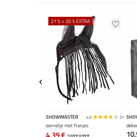
21 % + 20 % EXTRA
SHOWMASTER
SHO
4.0
1
4.0
21
oornetje met franjes
deke
10,
 Zebra
4,39 €
5,49 €
6,99 €