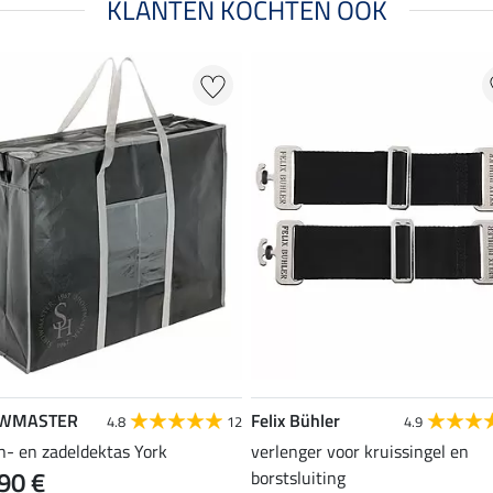
KLANTEN KOCHTEN OOK
WMASTER
Felix Bühler
4.8
12
4.9
n- en zadeldektas York
verlenger voor kruissingel en
90 €
borstsluiting