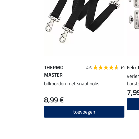
THERMO
Felix
4.6
19
MASTER
verle
bilkoorden met snaphooks
borst
7,9
8,99 €
toevoegen