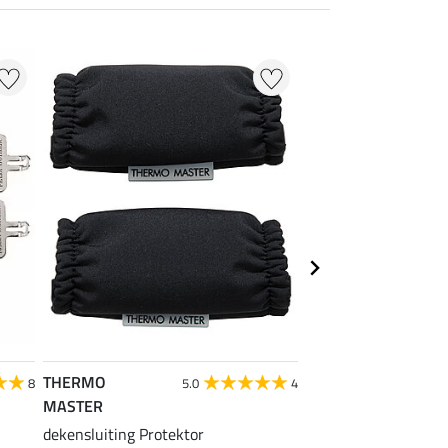
THERMO
THERMO
8
5.0
4
MASTER
MASTER
dekensluiting Protektor
borsttussenstuk Zeb