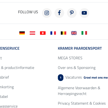
FOLLOW US
ENSERVICE
KRAMER PAARDENSPORT
ct
MEGA STORES
 & productinformatie
Over ons & Sponsoring
brief
Vacatures
Groei met ons me
1
nkorting
Algemene Voorwaarden &
Herroepingsrecht
tabel
Privacy Statement & Cookies
wasservice