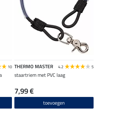
THERMO MASTER
10
4.2
5
a
staartriem met PVC laag
7,99 €
toevoegen