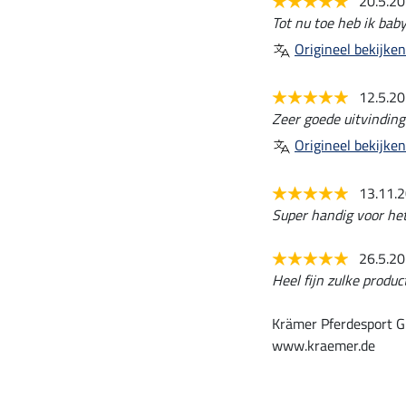
20.5.2
Tot nu toe heb ik baby
Origineel bekijken
12.5.2
Zeer goede uitvinding
Origineel bekijken
13.11.
Super handig voor he
26.5.2
Heel fijn zulke produc
Krämer Pferdesport G
www.kraemer.de