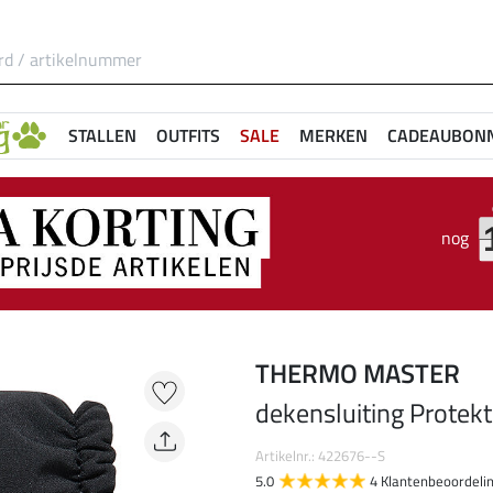
STALLEN
OUTFITS
SALE
MERKEN
CADEAUBON
nog
THERMO MASTER
dekensluiting Protekt
Artikelnr.: 422676--S
5.0
4 Klantenbeoordeli