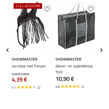
21 % + 20 % EXTRA
SHOWMASTER
SHOWMASTER
Felix
oornetje met franjes
deken- en zadeldektas
verle
York
kruis
5,49 €
6,99 €
10,90 €
borsts
4,39 €
7,9
4.8
12
4.1
22
4.9