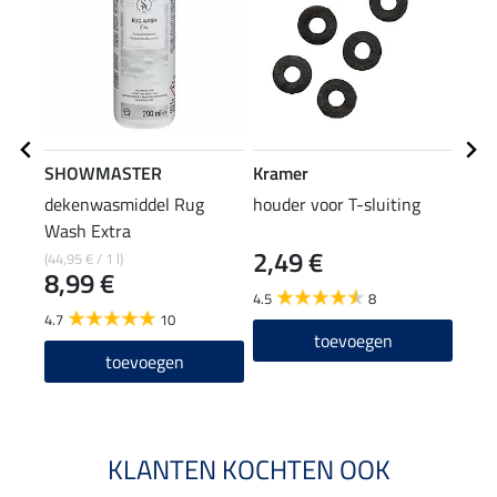
SHOWMASTER
Kramer
Kra
dekenwasmiddel Rug
houder voor T-sluiting
deke
Wash Extra
2,49 €
14
(44,95 € / 1 l)
8,99 €
4.5
8
4.3
4.7
10
toevoegen
toevoegen
KLANTEN KOCHTEN OOK