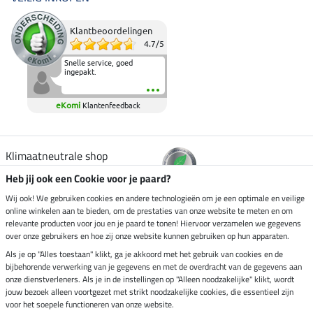
Klantbeoordelingen
4.7
/
5
Snelle service, goed
ingepakt.
eKomi
Klantenfeedback
Klimaatneutrale shop
Heb jij ook een Cookie voor je paard?
Verzending per
Wij ook! We gebruiken cookies en andere technologieën om je een optimale en veilige
online winkelen aan te bieden, om de prestaties van onze website te meten en om
relevante producten voor jou en je paard te tonen! Hiervoor verzamelen we gegevens
over onze gebruikers en hoe zij onze website kunnen gebruiken op hun apparaten.
Veilig betalen met
Als je op "Alles toestaan" klikt, ga je akkoord met het gebruik van cookies en de
bijbehorende verwerking van je gegevens en met de overdracht van de gegevens aan
onze dienstverleners. Als je in de instellingen op "Alleen noodzakelijke" klikt, wordt
jouw bezoek alleen voortgezet met strikt noodzakelijke cookies, die essentieel zijn
voor het soepele functioneren van onze website.
Impressum