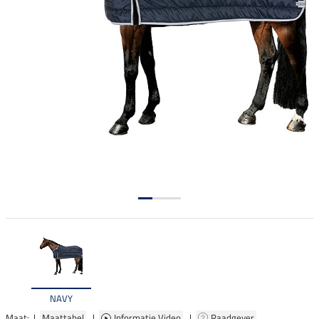
NAVY
Maat: |
Maattabel
|
Informatie Video
|
Raadgever