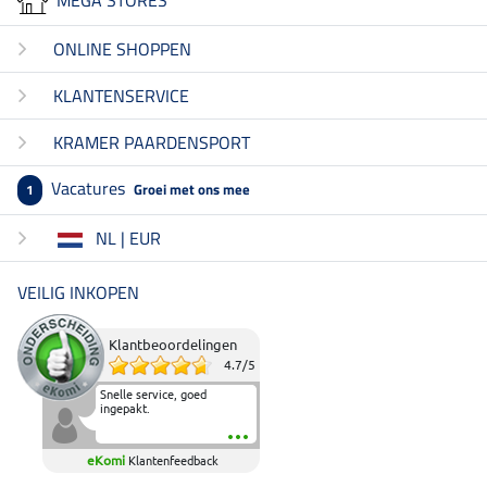
MEGA STORES
ONLINE SHOPPEN
KLANTENSERVICE
KRAMER PAARDENSPORT
Vacatures
Groei met ons mee
1
NL | EUR
VEILIG INKOPEN
Klantbeoordelingen
4.7
/
5
Snelle service, goed
ingepakt.
eKomi
Klantenfeedback