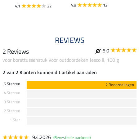
7,9
4.8
12
4.1
22
4.9
REVIEWS
2 Reviews
5.0
voor borsttussenstuk voor outdoordeken Jesco II, 100 g
2 van 2 Klanten kunnen dit artikel aanraden
5 Sterren
2 Beoordelingen
4 Sterren
3 Sterren
2 Sterren
1 Ster
9.4.2026
(Bevestigde aankoop)