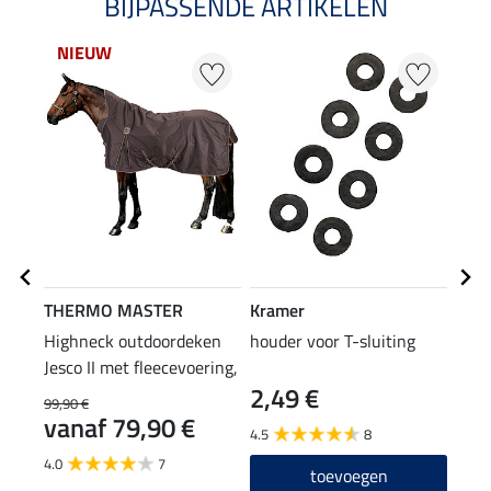
BIJPASSENDE ARTIKELEN
NIEUW
THERMO MASTER
Kramer
Kra
Highneck outdoordeken
houder voor T-sluiting
deke
Jesco II met fleecevoering,
2,49 €
14
100g
99,90 €
vanaf 79,90 €
4.5
8
4.3
4.0
7
toevoegen