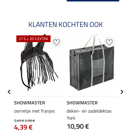
KLANTEN KOCHTEN OOK
21 % + 20 % EXTRA
SHOWMASTER
SHOWMASTER
Felix
oornetje met franjes
deken- en zadeldektas
verle
York
kruis
5,49 €
6,99 €
10,90 €
borsts
4,39 €