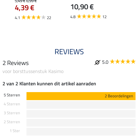
5,49 €
6,99 €
10,90 €
borsts
4,39 €
7,9
4.8
12
4.1
22
4.9
REVIEWS
2 Reviews
5.0
voor borsttussenstuk Kasimo
2 van 2 Klanten kunnen dit artikel aanraden
5 Sterren
2 Beoordelingen
4 Sterren
3 Sterren
2 Sterren
1 Ster