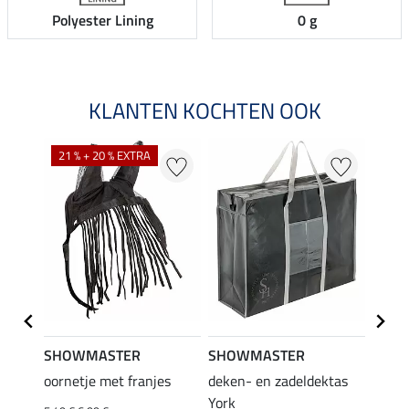
Polyester Lining
0 g
KLANTEN KOCHTEN OOK
21 % + 20 % EXTRA
SHOWMASTER
SHOWMASTER
Felix
oornetje met franjes
deken- en zadeldektas
verle
York
kruis