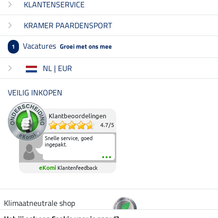
KLANTENSERVICE
KRAMER PAARDENSPORT
Vacatures
Groei met ons mee
1
NL | EUR
VEILIG INKOPEN
Klantbeoordelingen
4.7
/
5
Snelle service, goed
ingepakt.
eKomi
Klantenfeedback
Klimaatneutrale shop