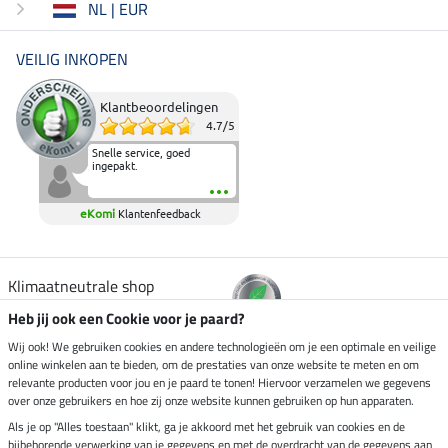
NL | EUR
VEILIG INKOPEN
Klantbeoordelingen
4.7
/
5
Snelle service, goed
ingepakt.
eKomi
Klantenfeedback
Klimaatneutrale shop
Heb jij ook een Cookie voor je paard?
Verzending per
Wij ook! We gebruiken cookies en andere technologieën om je een optimale en veilige
online winkelen aan te bieden, om de prestaties van onze website te meten en om
relevante producten voor jou en je paard te tonen! Hiervoor verzamelen we gegevens
over onze gebruikers en hoe zij onze website kunnen gebruiken op hun apparaten.
Veilig betalen met
Als je op "Alles toestaan" klikt, ga je akkoord met het gebruik van cookies en de
bijbehorende verwerking van je gegevens en met de overdracht van de gegevens aan