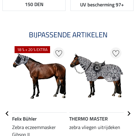
150 DEN
UV bescherming 97+
BIJPASSENDE ARTIKELEN
18 % + 20 % EXTRA
Felix Bühler
THERMO MASTER
THE
Zebra eczeemmasker
zebra vliegen uitrijdeken
vlie
Gibson II
Comb