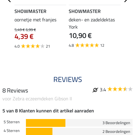
SHOWMASTER
SHOWMASTER
Felix
bra
oornetje met franjes
deken- en zadeldektas
verle
York
kruis
5,49 €
6,99 €
10,90 €
borsts
4,39 €
7,9
4.8
12
4.0
21
4.9
REVIEWS
8 Reviews
3.4
voor Zebra eczeemdeken Gibson II
5 van 8 Klanten kunnen dit artikel aanraden
5 Sterren
3 Beoordelingen
4 Sterren
2 Beoordelingen