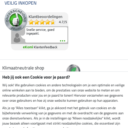
VEILIG INKOPEN
Klantbeoordelingen
4.7
/
5
Snelle service, goed
ingepakt.
eKomi
Klantenfeedback
Klimaatneutrale shop
Heb jij ook een Cookie voor je paard?
Verzending per
Wij ook! We gebruiken cookies en andere technologieën om je een optimale en veilige
online winkelen aan te bieden, om de prestaties van onze website te meten en om
relevante producten voor jou en je paard te tonen! Hiervoor verzamelen we gegevens
over onze gebruikers en hoe zij onze website kunnen gebruiken op hun apparaten.
Veilig betalen met
Als je op "Alles toestaan" klikt, ga je akkoord met het gebruik van cookies en de
bijbehorende verwerking van je gegevens en met de overdracht van de gegevens aan
onze dienstverleners. Als je in de instellingen op "Alleen noodzakelijke" klikt, wordt
jouw bezoek alleen voortgezet met strikt noodzakelijke cookies, die essentieel zijn