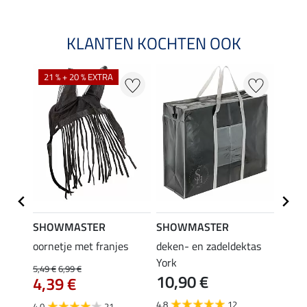
KLANTEN KOCHTEN OOK
21 % + 20 % EXTRA
SHOWMASTER
SHOWMASTER
Felix
bra
oornetje met franjes
deken- en zadeldektas
verle
York
kruis
5,49 €
6,99 €
10,90 €
borsts
4,39 €
7,9
4.8
12
4.0
21