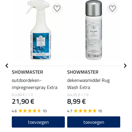
SHOWMASTER
SHOWMASTER
Kra
outdoordeken-
dekenwasmiddel Rug
houd
impregneerspray Extra
Wash Extra
2,4
(43,80 € / 1 l)
(44,95 € / 1 l)
21,90 €
8,99 €
4.5
4.6
10
4.7
10
toevoegen
toevoegen