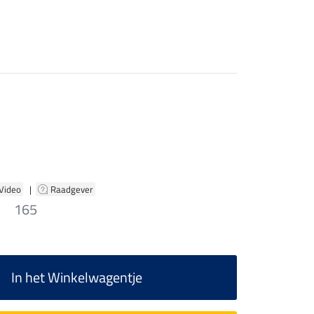
 Video
|
Raadgever
165
In het Winkelwagentje