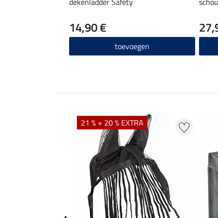
dekenladder Safety
schou
14,90 €
27,
toevoegen
21 % + 20 % EXTRA