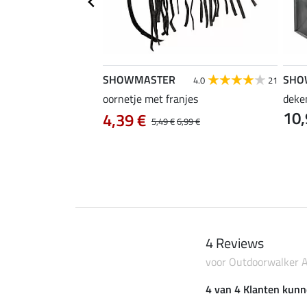
SHOWMASTER
SHO
3.0
2
4.0
21
oornetje met franjes
deke
10,
 Zebra
4,39 €
5,49 €
6,99 €
4 Reviews
voor Outdoorwalker Al
4 van 4 Klanten kunn