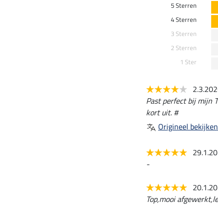
5 Sterren
4 Sterren
3 Sterren
2 Sterren
1 Ster
2.3.20
Past perfect bij mijn 
kort uit. #
Origineel bekijken
29.1.2
-
20.1.2
Top,mooi afgewerkt,l