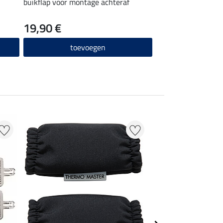
buikflap voor montage achteraf
outdoordeken-impr
19,90 €
21,90 €
(43,80 € /
toevoegen
toevo