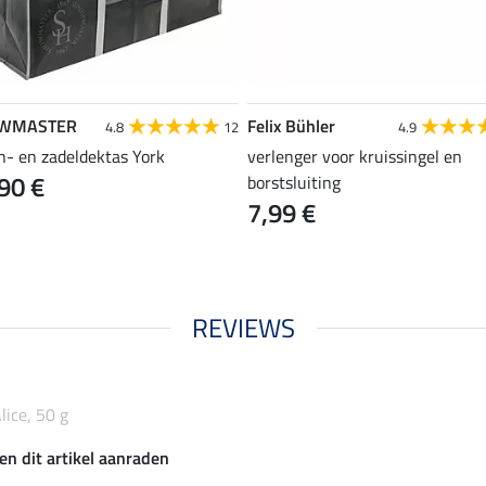
WMASTER
Felix Bühler
4.8
12
4.9
n- en zadeldektas York
verlenger voor kruissingel en
90 €
borstsluiting
7,99 €
REVIEWS
ice, 50 g
en dit artikel aanraden