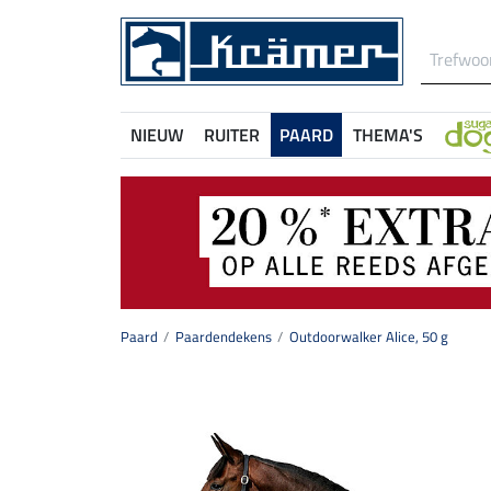
NIEUW
RUITER
PAARD
THEMA'S
Paard
Paardendekens
Outdoorwalker Alice, 50 g