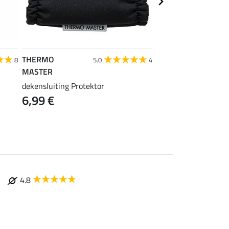
THERMO
THERMO
8
5.0
4
MASTER
MASTER
dekensluiting Protektor
borsttussenstuk Zeb
6,99 €
9,99 €
4.8