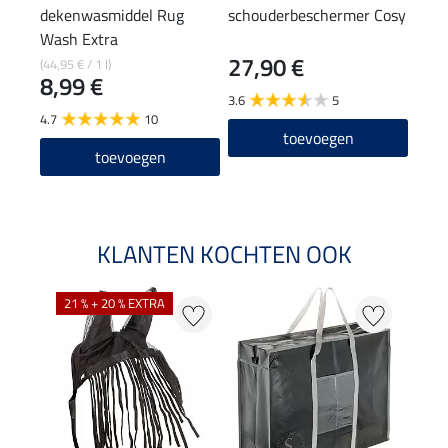
dekenwasmiddel Rug
schouderbeschermer Cosy
deke
Wash Extra
27,90 €
6,9
(44,95 € / 1 l)
8,99 €
3.6
5
5.0
4.7
10
toevoegen
toevoegen
KLANTEN KOCHTEN OOK
21 % + 20 % EXTRA