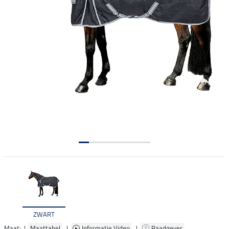
ZWART
Maat: |
Maattabel
|
Informatie Video
|
Raadgever