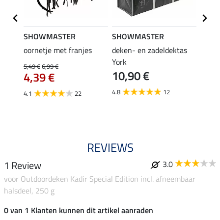
SHOWMASTER
SHOWMASTER
Felix
oornetje met franjes
deken- en zadeldektas
verle
York
kruis
5,49 €
6,99 €
10,90 €
borsts
4,39 €
7,9
4.8
12
4.1
22
4.9
REVIEWS
1 Review
3.0
voor Outdoordeken Kadir Special Edition incl. afneembaar
halsdeel, 250 g
0 van 1 Klanten kunnen dit artikel aanraden