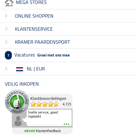
MEGA STORES
ONLINE SHOPPEN
KLANTENSERVICE
KRAMER PAARDENSPORT
Vacatures
Groei met ons mee
1
NL | EUR
VEILIG INKOPEN
Klantbeoordelingen
4.7
/
5
Snelle service, goed
ingepakt.
eKomi
Klantenfeedback