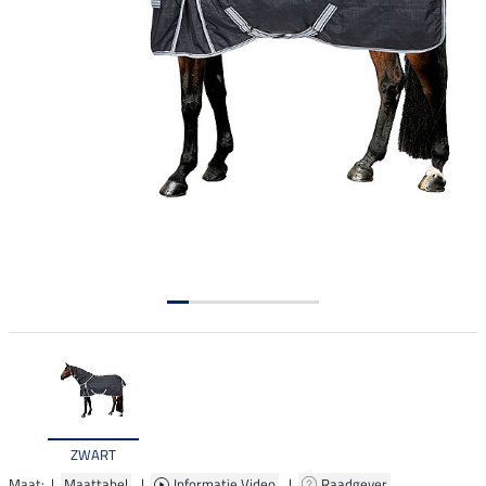
ZWART
Maat: |
Maattabel
|
Informatie Video
|
Raadgever