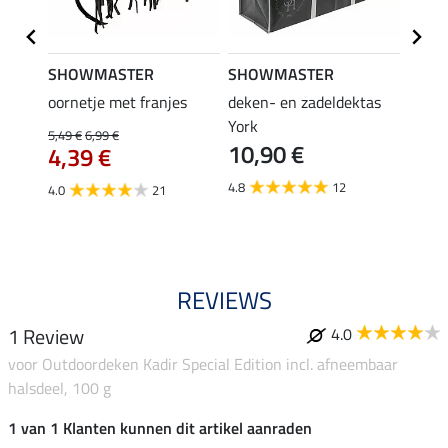
SHOWMASTER
SHOWMASTER
Felix
bra
oornetje met franjes
deken- en zadeldektas
verle
York
kruis
5,49 €
6,99 €
10,90 €
borsts
4,39 €
7,9
4.8
12
4.0
21
4.9
REVIEWS
1 Review
4.0
voor Outdoordeken Kadir Special Edition incl. afneembaar
halsdeel, 100 g
1 van 1 Klanten kunnen dit artikel aanraden