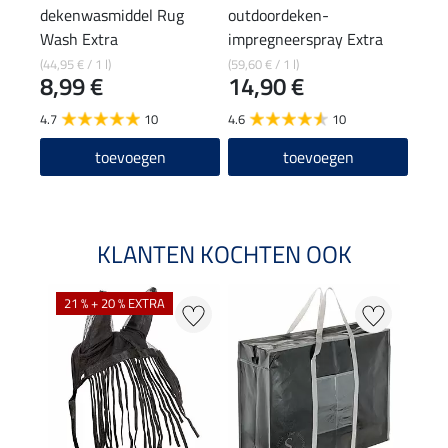
dekenwasmiddel Rug
outdoordeken-
deke
Wash Extra
impregneerspray Extra
6,9
(44,95 € / 1 l)
(59,60 € / 1 l)
8,99 €
14,90 €
5.0
4.7
10
4.6
10
toevoegen
toevoegen
KLANTEN KOCHTEN OOK
21 % + 20 % EXTRA