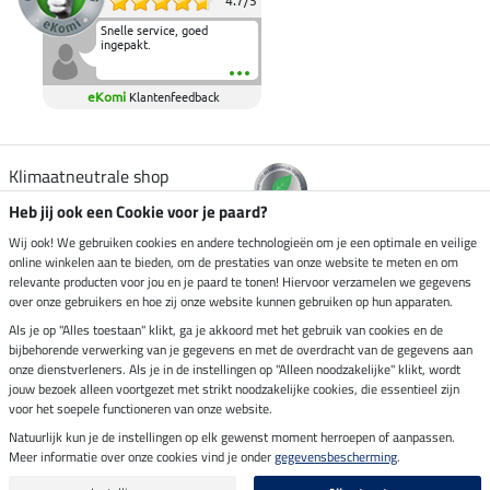
4.7
/
5
Snelle service, goed
ingepakt.
eKomi
Klantenfeedback
Klimaatneutrale shop
Heb jij ook een Cookie voor je paard?
Verzending per
Wij ook! We gebruiken cookies en andere technologieën om je een optimale en veilige
online winkelen aan te bieden, om de prestaties van onze website te meten en om
relevante producten voor jou en je paard te tonen! Hiervoor verzamelen we gegevens
over onze gebruikers en hoe zij onze website kunnen gebruiken op hun apparaten.
Veilig betalen met
Als je op "Alles toestaan" klikt, ga je akkoord met het gebruik van cookies en de
bijbehorende verwerking van je gegevens en met de overdracht van de gegevens aan
onze dienstverleners. Als je in de instellingen op "Alleen noodzakelijke" klikt, wordt
jouw bezoek alleen voortgezet met strikt noodzakelijke cookies, die essentieel zijn
Impressum
voor het soepele functioneren van onze website.
Natuurlijk kun je de instellingen op elk gewenst moment herroepen of aanpassen.
Meer informatie over onze cookies vind je onder
gegevensbescherming
.
Laatste update op 06.08.2026 om 03:11 uur