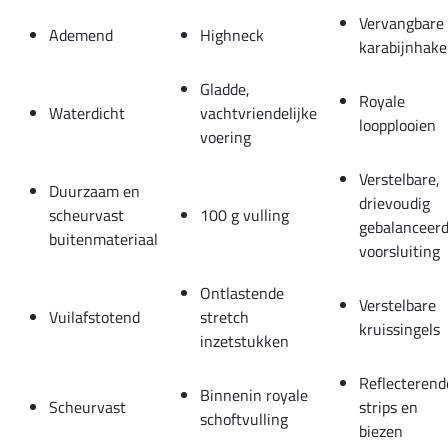
Vervangbare
Ademend
Highneck
karabijnhak
Gladde,
Royale
Waterdicht
vachtvriendelijke
loopplooien
voering
Verstelbare,
Duurzaam en
drievoudig
scheurvast
100 g vulling
gebalanceer
buitenmateriaal
voorsluiting
Ontlastende
Verstelbare
Vuilafstotend
stretch
kruissingels
inzetstukken
Reflecterend
Binnenin royale
Scheurvast
strips en
schoftvulling
biezen