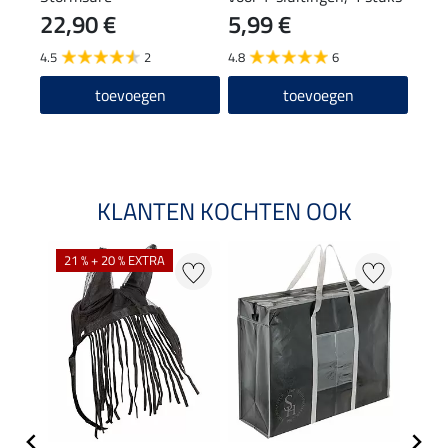
22,90 €
5,99 €
5,9
stuk
4.5
2
4.8
6
5.0
toevoegen
toevoegen
KLANTEN KOCHTEN OOK
21 % + 20 % EXTRA