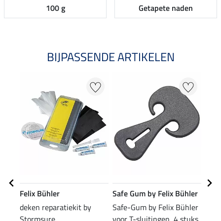
100 g
Getapete naden
BIJPASSENDE ARTIKELEN
Felix Bühler
Safe Gum by Felix Bühler
Safe
deken reparatiekit by
Safe-Gum by Felix Bühler
Safe
Stormsure
voor T-sluitingen, 4 stuks
voor