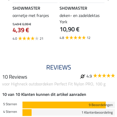
SHOWMASTER
SHOWMASTER
Felix
bra
oornetje met franjes
deken- en zadeldektas
verle
York
kruis
5,49 €
6,99 €
10,90 €
borsts
4,39 €
7,9
4.8
12
4.0
21
4.9
REVIEWS
10 Reviews
4.9
voor Highneck outdoordeken Perfect Fit Nylon PRO, 100 g
10 van 10 Klanten kunnen dit artikel aanraden
5 Sterren
9 Beoordelingen
4 Sterren
1 Klantenbeoordeling