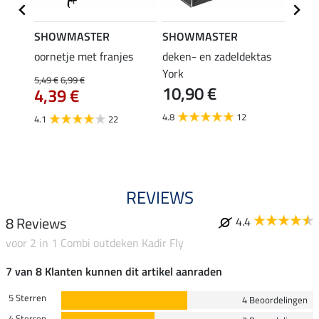
SHOWMASTER
SHOWMASTER
Felix
bra
oornetje met franjes
deken- en zadeldektas
verle
York
kruis
5,49 €
6,99 €
10,90 €
borsts
4,39 €
7,9
4.8
12
4.1
22
4.9
REVIEWS
8 Reviews
4.4
voor 2 in 1 Combi outdeken Kadir Fly
7 van 8 Klanten kunnen dit artikel aanraden
5 Sterren
4 Beoordelingen
4 Sterren