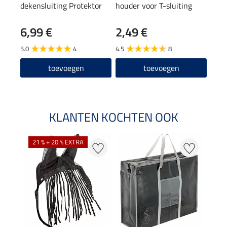
dekensluiting Protektor
houder voor T-sluiting
Safe
voor
6,99 €
2,49 €
5,9
5.0
4
4.5
8
4.8
toevoegen
toevoegen
KLANTEN KOCHTEN OOK
21 % + 20 % EXTRA