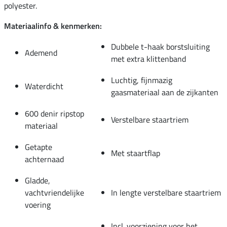
polyester.
Materiaalinfo & kenmerken:
Dubbele t-haak borstsluiting
Ademend
met extra klittenband
Luchtig, fijnmazig
Waterdicht
gaasmateriaal aan de zijkanten
600 denir ripstop
Verstelbare staartriem
materiaal
Getapte
Met staartflap
achternaad
Gladde,
vachtvriendelijke
In lengte verstelbare staartriem
voering
Incl. voorziening voor het