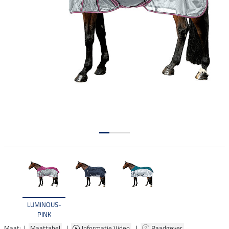
LUMINOUS-
PINK
Maat: |
Maattabel
|
Informatie Video
|
Raadgever