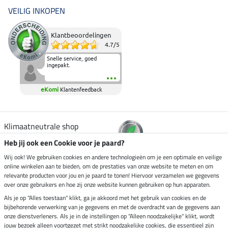
VEILIG INKOPEN
Klantbeoordelingen
4.7
/
5
Snelle service, goed
ingepakt.
eKomi
Klantenfeedback
Klimaatneutrale shop
Heb jij ook een Cookie voor je paard?
Verzending per
Wij ook! We gebruiken cookies en andere technologieën om je een optimale en veilige
online winkelen aan te bieden, om de prestaties van onze website te meten en om
relevante producten voor jou en je paard te tonen! Hiervoor verzamelen we gegevens
over onze gebruikers en hoe zij onze website kunnen gebruiken op hun apparaten.
Veilig betalen met
Als je op "Alles toestaan" klikt, ga je akkoord met het gebruik van cookies en de
bijbehorende verwerking van je gegevens en met de overdracht van de gegevens aan
onze dienstverleners. Als je in de instellingen op "Alleen noodzakelijke" klikt, wordt
jouw bezoek alleen voortgezet met strikt noodzakelijke cookies, die essentieel zijn