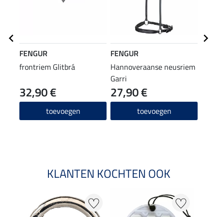
FENGUR
FENGUR
FEN
frontriem Glitbrá
Hannoveraanse neusriem
Side
Garri
32,90 €
27,90 €
32
4.8
toevoegen
toevoegen
KLANTEN KOCHTEN OOK