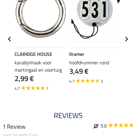
CLARIDGE HOUSE
Kramer
Kram
sband
karabijnhaak voor
hoofdnummer rond
teuge
3,49 €
2,4
martingaal en voortuig
2,99 €
4.7
3
4.6
4.7
7
REVIEWS
1 Review
5.0
voor teugels Grip