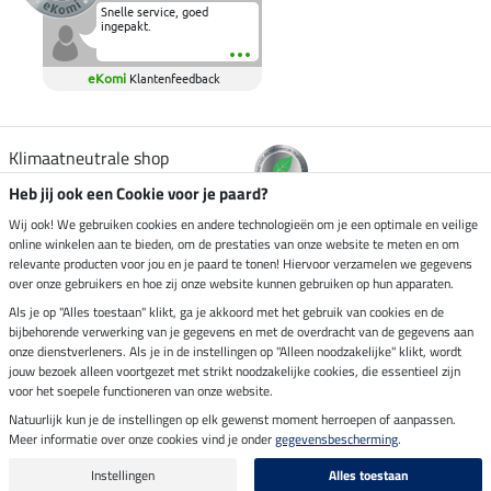
Snelle service, goed
ingepakt.
eKomi
Klantenfeedback
Klimaatneutrale shop
Heb jij ook een Cookie voor je paard?
Verzending per
Wij ook! We gebruiken cookies en andere technologieën om je een optimale en veilige
online winkelen aan te bieden, om de prestaties van onze website te meten en om
relevante producten voor jou en je paard te tonen! Hiervoor verzamelen we gegevens
over onze gebruikers en hoe zij onze website kunnen gebruiken op hun apparaten.
Veilig betalen met
Als je op "Alles toestaan" klikt, ga je akkoord met het gebruik van cookies en de
bijbehorende verwerking van je gegevens en met de overdracht van de gegevens aan
onze dienstverleners. Als je in de instellingen op "Alleen noodzakelijke" klikt, wordt
jouw bezoek alleen voortgezet met strikt noodzakelijke cookies, die essentieel zijn
voor het soepele functioneren van onze website.
Impressum
Natuurlijk kun je de instellingen op elk gewenst moment herroepen of aanpassen.
Meer informatie over onze cookies vind je onder
gegevensbescherming
.
Laatste update op 07.08.2026 om 14:39 uur
Alle prijzen in euro's, incl. BTW, excl. verzendkosten.
Instellingen
Alles toestaan