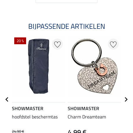
BIJPASSENDE ARTIKELEN
20 %
SHOWMASTER
SHOWMASTER
SHO
hoofdstel beschermtas
Charm Dreamteam
hoof
4,99 €
44
24,90 €