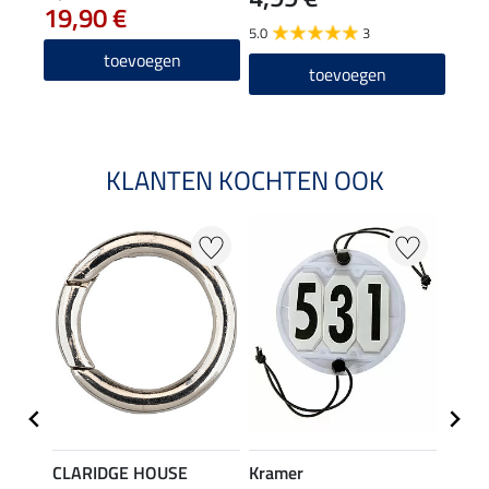
19,90 €
5.0
3
4.4
toevoegen
toevoegen
KLANTEN KOCHTEN OOK
CLARIDGE HOUSE
Kramer
SHO