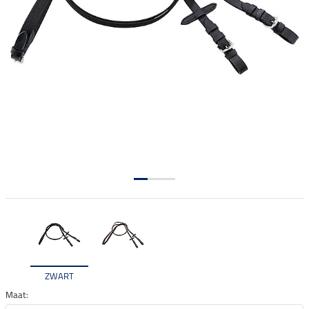
ZWART
Maat: