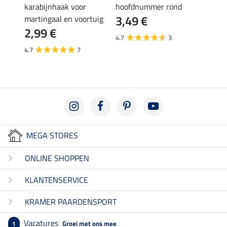
sband
karabijnhaak voor
hoofdnummer rond
teuge
3,49 €
3,4
martingaal en voortuig
2,99 €
4.7
3
4.4
4.7
7
MEGA STORES
ONLINE SHOPPEN
KLANTENSERVICE
KRAMER PAARDENSPORT
Vacatures
Groei met ons mee
1