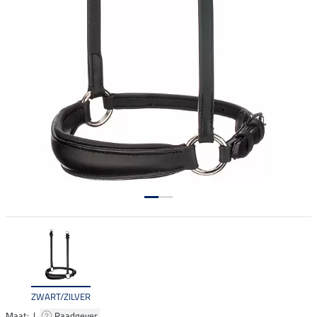
ZWART/ZILVER
Maat: |
Raadgever