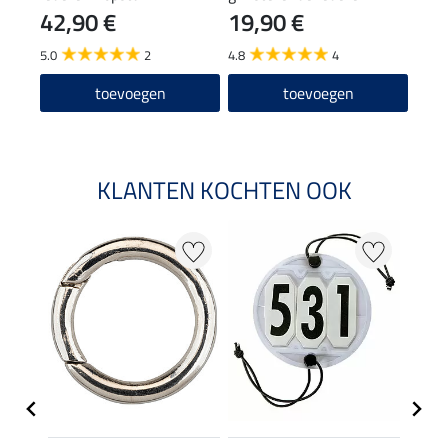
42,90 €
19,90 €
21
Anatomical Shape
frontriem
5.0
2
4.8
4
4.5
toevoegen
toevoegen
KLANTEN KOCHTEN OOK