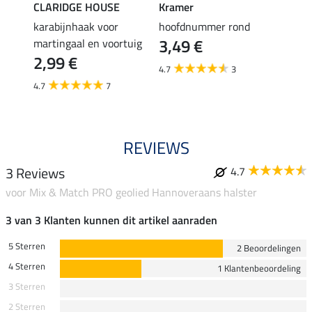
CLARIDGE HOUSE
Kramer
SHO
sband
karabijnhaak voor
hoofdnummer rond
teuge
3,49 €
3,4
martingaal en voortuig
2,99 €
4.7
3
4.4
4.7
7
REVIEWS
3 Reviews
4.7
voor Mix & Match PRO geolied Hannoveraans halster
3 van 3 Klanten kunnen dit artikel aanraden
5 Sterren
2 Beoordelingen
4 Sterren
1 Klantenbeoordeling
3 Sterren
2 Sterren