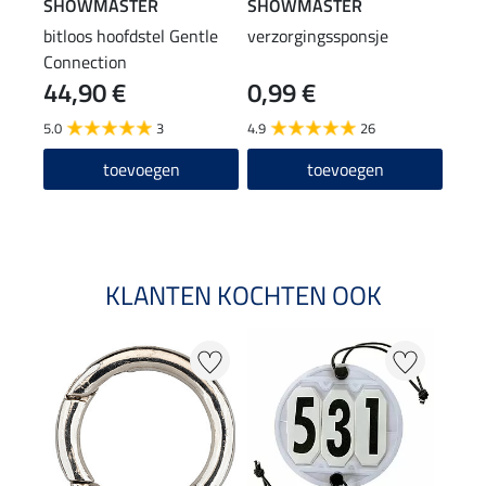
SHOWMASTER
SHOWMASTER
SHO
bitloos hoofdstel Gentle
verzorgingssponsje
lede
Connection
44,90 €
0,99 €
(31,96
7,9
5.0
3
4.9
26
5.0
toevoegen
toevoegen
KLANTEN KOCHTEN OOK