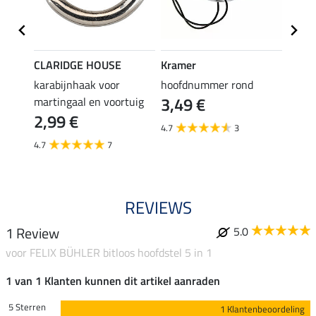
CLARIDGE HOUSE
Kramer
Kram
sband
karabijnhaak voor
hoofdnummer rond
teuge
3,49 €
2,4
martingaal en voortuig
2,99 €
4.7
3
4.6
4.7
7
REVIEWS
1 Review
5.0
voor FELIX BÜHLER bitloos hoofdstel 5 in 1
1 van 1 Klanten kunnen dit artikel aanraden
5 Sterren
1 Klantenbeoordeling