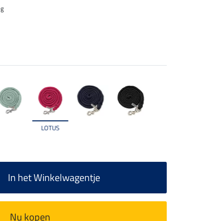
ng
LOTUS
In het Winkelwagentje
Nu kopen