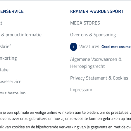
ENSERVICE
KRAMER PAARDENSPORT
ct
MEGA STORES
 & productinformatie
Over ons & Sponsoring
brief
Vacatures
Groei met ons me
1
nkorting
Algemene Voorwaarden &
Herroepingsrecht
tabel
Privacy Statement & Cookies
wasservice
Impressum
gus bestellen
 je een optimale en veilige online winkelen aan te bieden, om de prestatie
ing per
Veilig betalen met
gevens over onze gebruikers en hoe zij onze website kunnen gebruiken op hu
ebruik van cookies en de bijbehorende verwerking van je gegevens en met de 