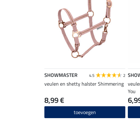
SHOWMASTER
SHO
4.5
2
veulen en shetty halster Shimmering
veule
You
8,99 €
6,9
toevoegen