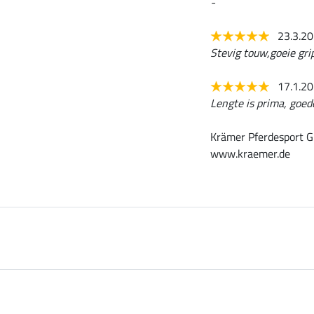
-
23.3.2
Stevig touw,goeie grip
17.1.2
Lengte is prima, goede
Krämer Pferdesport G
www.kraemer.de