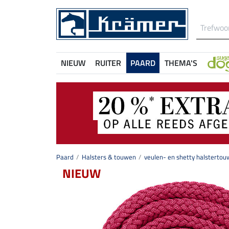
NIEUW
RUITER
PAARD
THEMA'S
Paard
Halsters & touwen
veulen- en shetty halstertou
NIEUW