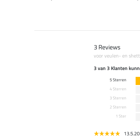
3 Reviews
voor veulen- en shet
3 van 3 Klanten kunn
5 Sterren
4 Sterren
3 Sterren
2 Sterren
1 Ster
13.5.2