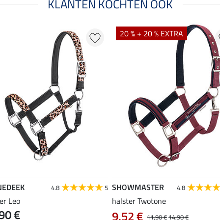
KLANTEN KOCHTEN OOK
20 % + 20 % EXTRA
NEDEEK
SHOWMASTER
4.8
5
4.8
er Leo
halster Twotone
90 €
9,52 €
11,90 €
14,90 €