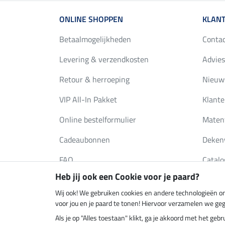
ONLINE SHOPPEN
KLANT
Betaalmogelijkheden
Conta
Levering & verzendkosten
Advies
Retour & herroeping
Nieuws
VIP All-In Pakket
Klante
Online bestelformulier
Maten
Cadeaubonnen
Deken
FAQ
Catalo
Heb jij ook een Cookie voor je paard?
Wij ook! We gebruiken cookies en andere technologieën om
Klimaatneutrale shop
Verzend
voor jou en je paard te tonen! Hiervoor verzamelen we ge
Als je op "Alles toestaan" klikt, ga je akkoord met het g