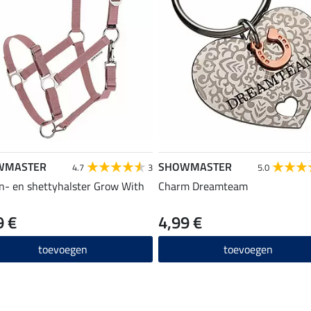
WMASTER
SHOWMASTER
4.7
3
5.0
n- en shettyhalster Grow With
Charm Dreamteam
9 €
4,99 €
toevoegen
toevoegen