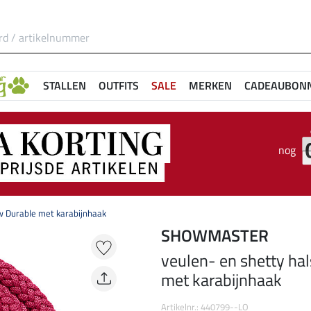
STALLEN
OUTFITS
SALE
MERKEN
CADEAUBON
nog
w Durable met karabijnhaak
SHOWMASTER
veulen- en shetty ha
met karabijnhaak
Artikelnr.: 440799--LO