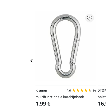
EXTRA
Kramer
STO
4.6
67
4.6
14
uper voordelig
multifunctionele karabijnhaak
halst
1,99 €
16,
 €
2,99 €
3,99 €