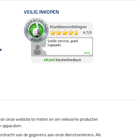
VEILIG INKOPEN
Klantbeoordelingen
4.7
/
5
Snelle service, goed
ingepakt.
e
eKomi
Klantenfeedback
s van onze website te meten en om relevante producten
n apparaten.
overdracht van de gegevens aan onze dienstverleners. Als