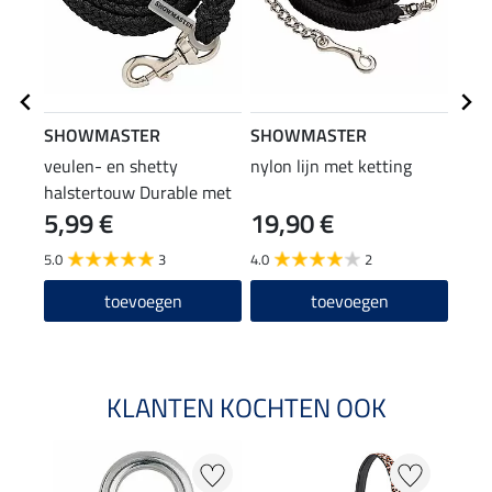
SHOWMASTER
SHOWMASTER
SHO
veulen- en shetty
nylon lijn met ketting
Char
halstertouw Durable met
hors
5,99 €
19,90 €
4,9
karabijnhaak
5.0
3
4.0
2
4.3
toevoegen
toevoegen
KLANTEN KOCHTEN OOK
NI