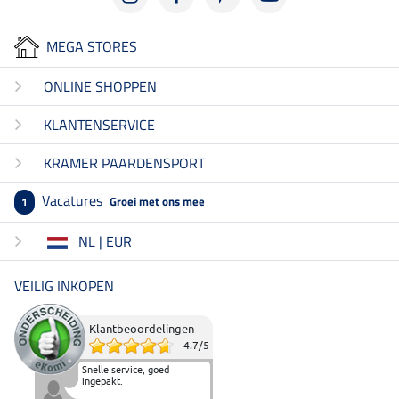
MEGA STORES
ONLINE SHOPPEN
KLANTENSERVICE
KRAMER PAARDENSPORT
Vacatures
Groei met ons mee
1
NL | EUR
VEILIG INKOPEN
Klantbeoordelingen
4.7
/
5
Snelle service, goed
ingepakt.