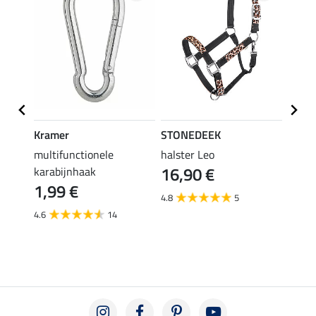
Kramer
STONEDEEK
Felix
r
multifunctionele
halster Leo
halst
16,90 €
karabijnhaak
11,90 
1,99 €
van
4.8
5
4.6
14
4.5