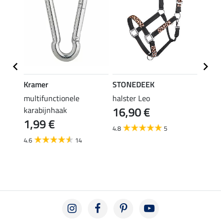
Kramer
STONEDEEK
Felix
r
multifunctionele
halster Leo
halst
16,90 €
karabijnhaak
11,90 
1,99 €
van
4.8
5
4.6
14
4.5