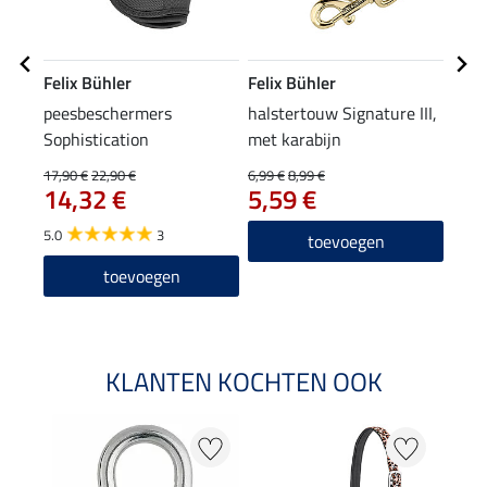
Felix Bühler
Felix Bühler
Feli
peesbeschermers
halstertouw Signature III,
zade
Sophistication
met karabijn
17,90 €
22,90 €
6,99 €
8,99 €
35,90
14,32 €
5,59 €
28
5.0
3
5.0
toevoegen
toevoegen
KLANTEN KOCHTEN OOK
NI