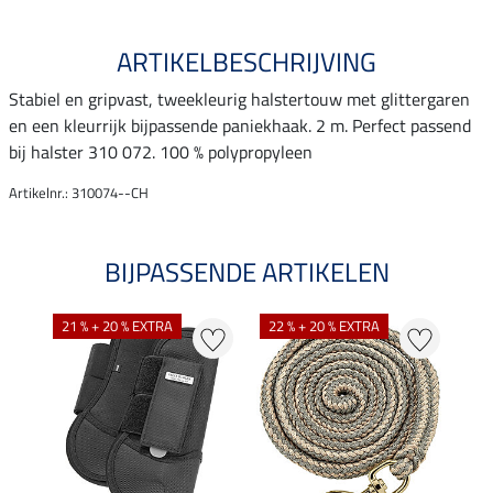
ARTIKELBESCHRIJVING
Stabiel en gripvast, tweekleurig halstertouw met glittergaren
en een kleurrijk bijpassende paniekhaak. 2 m. Perfect passend
bij halster 310 072. 100 % polypropyleen
Artikelnr.: 310074--CH
BIJPASSENDE ARTIKELEN
21 % + 20 % EXTRA
22 % + 20 % EXTRA
20