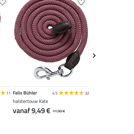
Felix Bühler
SHOWMASTER
11
4.5
32
halstertouw Kate
communicatietouw
16,90 €
vanaf 9,49 €
11,90 €