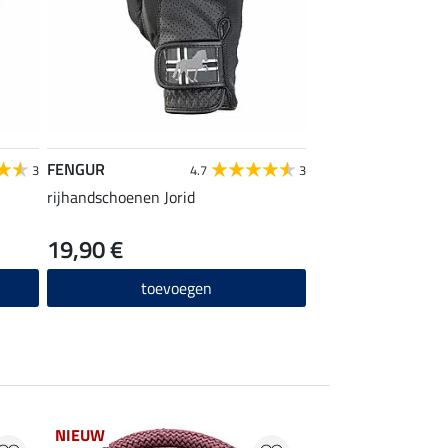
FENGUR
3
4.7
3
rijhandschoenen Jorid
19,90 €
toevoegen
NIEUW