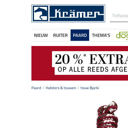
NIEUW
RUITER
PAARD
THEMA'S
Paard
Halsters & touwen
touw Bjarki