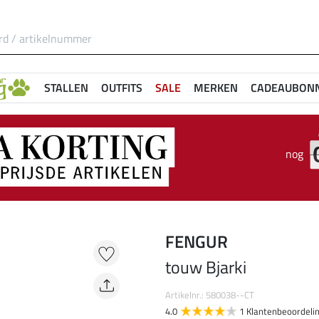
STALLEN
OUTFITS
SALE
MERKEN
CADEAUBON
nog
FENGUR
touw Bjarki
Artikelnr.: 580038--CT
4.0
1 Klantenbeoordeli