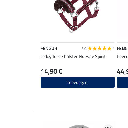
FENGUR
FENG
5.0
1
teddyfleece halster Norway Spirit
fleec
14,90 €
44,
toevoegen