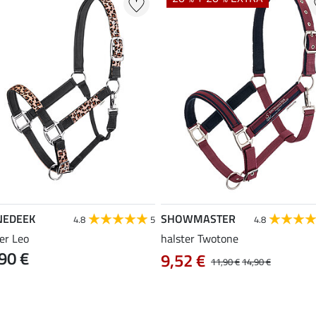
NEDEEK
SHOWMASTER
4.8
5
4.8
er Leo
halster Twotone
90 €
9,52 €
11,90 €
14,90 €