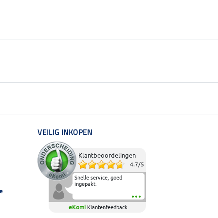
VEILIG INKOPEN
Klantbeoordelingen
4.7
/
5
Snelle service, goed
ingepakt.
e
eKomi
Klantenfeedback