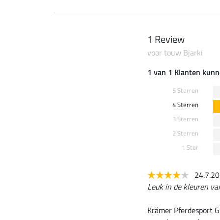
1 Review
voor touw Bjarki
1 van 1 Klanten kunn
5 Sterren
4 Sterren
3 Sterren
2 Sterren
1 Ster
24.7.2
Leuk in de kleuren va
Krämer Pferdesport G