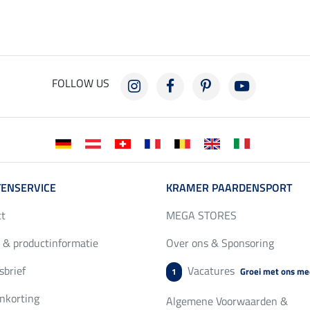
FOLLOW US
ENSERVICE
KRAMER PAARDENSPORT
ct
MEGA STORES
 & productinformatie
Over ons & Sponsoring
brief
Vacatures
Groei met ons me
1
nkorting
Algemene Voorwaarden &