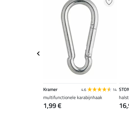
Kramer
STO
4.5
6
4.6
14
ouw
multifunctionele karabijnhaak
halst
1,99 €
16,