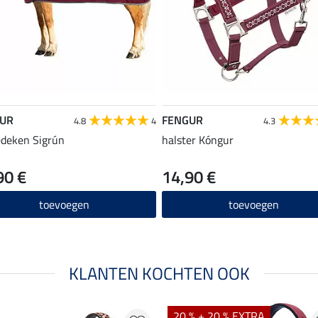
UR
FENGUR
4.8
4
4.3
edeken Sigrún
halster Kóngur
90 €
14,90 €
toevoegen
toevoegen
KLANTEN KOCHTEN OOK
20 % + 20 % EXTRA