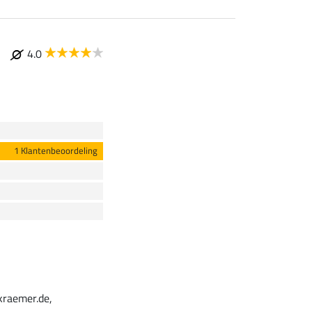
4.0
1 Klantenbeoordeling
kraemer.de,