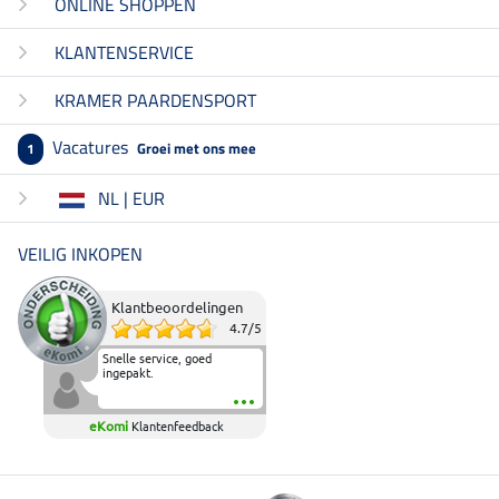
ONLINE SHOPPEN
KLANTENSERVICE
KRAMER PAARDENSPORT
Vacatures
Groei met ons mee
1
NL | EUR
VEILIG INKOPEN
Klantbeoordelingen
4.7
/
5
Snelle service, goed
ingepakt.
eKomi
Klantenfeedback