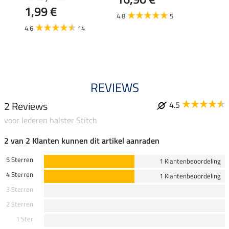
11,90 
1,99 €
van
4.8
5
4.6
14
4.5
REVIEWS
2 Reviews
4.5
voor lederen halster Stitch
2 van 2 Klanten kunnen dit artikel aanraden
5 Sterren
1 Klantenbeoordeling
4 Sterren
1 Klantenbeoordeling
3 Sterren
2 Sterren
1 Ster