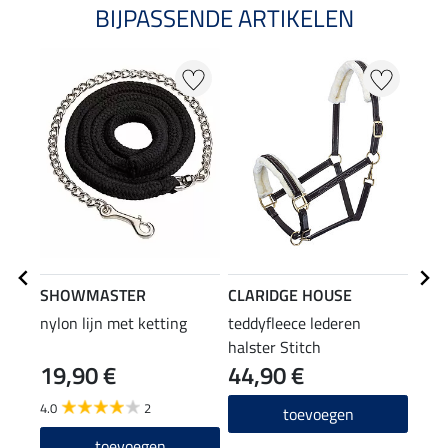
BIJPASSENDE ARTIKELEN
SHOWMASTER
CLARIDGE HOUSE
CLA
nylon lijn met ketting
teddyfleece lederen
hoof
halster Stitch
19,90 €
44,90 €
69
4.0
2
toevoegen
toevoegen