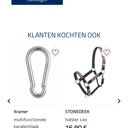
KLANTEN KOCHTEN OOK
NI
Kramer
STONEDEEK
Felix
r
multifunctionele
halster Leo
halst
16,90 €
karabijnhaak