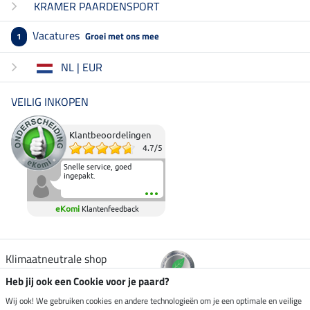
KRAMER PAARDENSPORT
Vacatures
Groei met ons mee
1
NL | EUR
VEILIG INKOPEN
Klantbeoordelingen
4.7
/
5
Snelle service, goed
ingepakt.
eKomi
Klantenfeedback
Klimaatneutrale shop
Heb jij ook een Cookie voor je paard?
Verzending per
Wij ook! We gebruiken cookies en andere technologieën om je een optimale en veilige