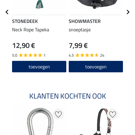
STONEDEEK
SHOWMASTER
STO
Neck Rope Tapeka
snoeptasje
Hors
Delu
12,90 €
7,99 €
29
5.0
1
4.5
24
5.0
toevoegen
toevoegen
KLANTEN KOCHTEN OOK
20 %