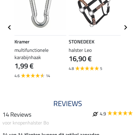
Kramer
STONEDEEK
SHO
multifunctionele
halster Leo
halst
16,90 €
karabijnhaak
11,90 
1,99 €
9,5
4.8
5
4.6
14
4.8
REVIEWS
14 Reviews
4.9
voor knopenhalster Bo
14 van 14 Klanten kunnen dit artikel aanraden