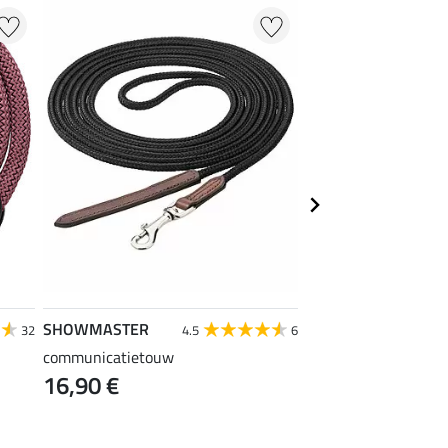
25 % + 20 % EXTR
SHOWMASTER
SHOWMASTER
32
4.5
6
4
communicatietouw
vliegenfranjes super
16,90 €
vanaf 2,39 €
2