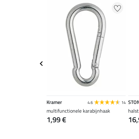
EXTRA
Kramer
STO
4.6
67
4.6
14
uper voordelig
multifunctionele karabijnhaak
halst
1,99 €
16,
 €
2,99 €
3,99 €