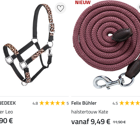
NIEUW
NEDEEK
Felix Bühler
4.8
5
4.5
er Leo
halstertouw Kate
90 €
vanaf 9,49 €
11,90 €