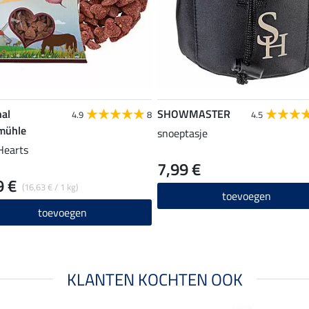
nal
SHOWMASTER
4.9
8
4.5
mühle
snoeptasje
Hearts
7,99 €
9 €
(16,63 € / 1 kg)
toevoegen
toevoegen
KLANTEN KOCHTEN OOK