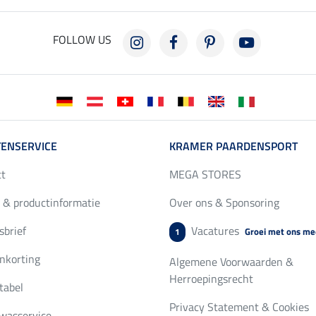
FOLLOW US
ENSERVICE
KRAMER PAARDENSPORT
ct
MEGA STORES
 & productinformatie
Over ons & Sponsoring
brief
Vacatures
Groei met ons me
1
nkorting
Algemene Voorwaarden &
Herroepingsrecht
tabel
Privacy Statement & Cookies
wasservice