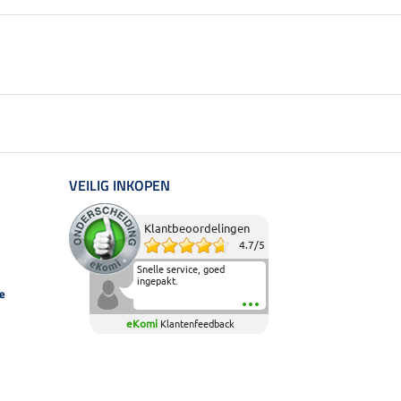
VEILIG INKOPEN
Klantbeoordelingen
4.7
/
5
Snelle service, goed
ingepakt.
e
eKomi
Klantenfeedback