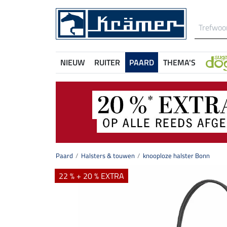
NIEUW
RUITER
PAARD
THEMA'S
Paard
Halsters & touwen
knooploze halster Bonn
22 % + 20 % EXTRA