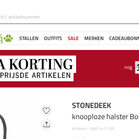
STALLEN
OUTFITS
SALE
MERKEN
CADEAUBON
nog
STONEDEEK
knooploze halster B
Artikelnr.: 183514-F-GR