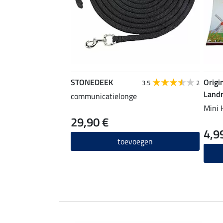
STONEDEEK
Origi
3.5
2
Land
communicatielonge
Mini 
29,90 €
4,9
toevoegen