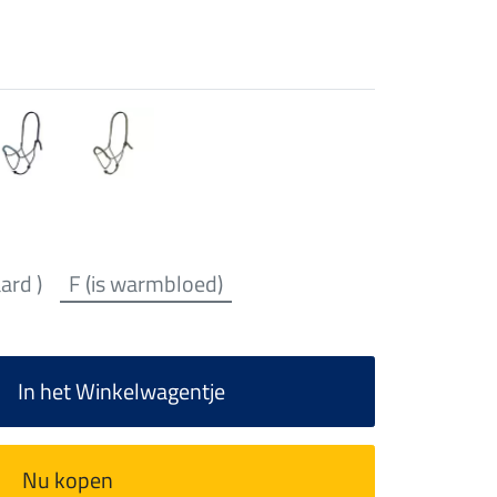
aard )
F (is warmbloed)
In het Winkelwagentje
Nu kopen