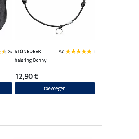
STONEDEEK
24
5.0
1
halsring Bonny
12,90 €
toevoegen