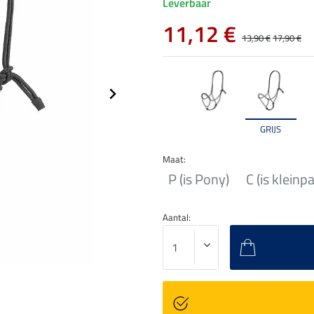
Leverbaar
11,12 €
13,90 €
17,90 €
GRIJS
Maat:
P (is Pony)
C (is kleinp
Aantal: