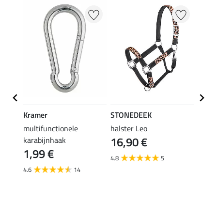
20 %
Kramer
STONEDEEK
SHO
r
multifunctionele
halster Leo
halst
16,90 €
karabijnhaak
11,90 
1,99 €
9,5
4.8
5
4.6
14
4.8