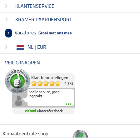
KLANTENSERVICE
KRAMER PAARDENSPORT
Vacatures
Groei met ons mee
1
NL | EUR
VEILIG INKOPEN
Klantbeoordelingen
4.7
/
5
Snelle service, goed
ingepakt.
eKomi
Klantenfeedback
Klimaatneutrale shop