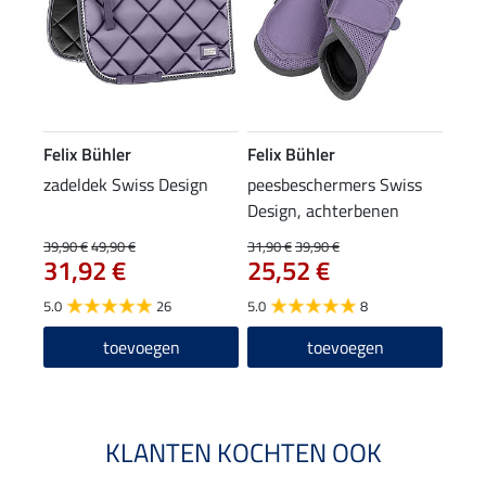
Felix Bühler
Felix Bühler
zadeldek Swiss Design
peesbeschermers Swiss
Design, achterbenen
39,90 €
49,90 €
31,90 €
39,90 €
31,92 €
25,52 €
5.0
26
5.0
8
toevoegen
toevoegen
KLANTEN KOCHTEN OOK