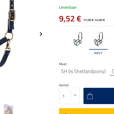
Leverbaar
9,52 €
11,90 €
14,90 €
NAVY
Maat:
SH (is Shetlandpony)
C
Aantal: