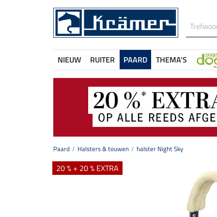
NIEUW
RUITER
PAARD
THEMA'S
Paard
Halsters & touwen
halster Night Sky
20 % + 20 % EXTRA