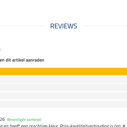
REVIEWS
y
en dit artikel aanraden
026
(Bevestigde aankoop)
ig en heeft een prachtige kleur. Prijs-kwaliteitverhouding is top. #