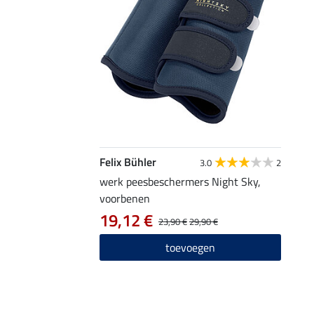
Felix Bühler
3.0
2
werk peesbeschermers Night Sky,
voorbenen
19,12 €
23,90 €
29,90 €
toevoegen