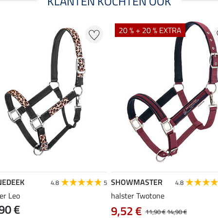
KLANTEN KOCHTEN OOK
20 % + 20 % EXTRA
NEDEEK
SHOWMASTER
4.8
5
4.8
er Leo
halster Twotone
90 €
9,52 €
11,90 €
14,90 €