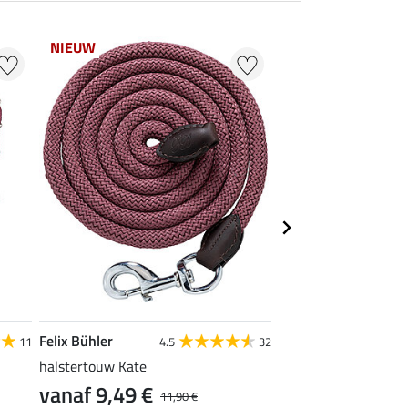
NIEUW
25 % + 20 % EXTR
Felix Bühler
SHOWMASTER
11
4.5
32
4
halstertouw Kate
vliegenfranjes super
vanaf 9,49 €
vanaf 2,39 €
11,90 €
2