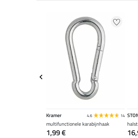
EXTRA
Kramer
STO
4.6
67
4.6
14
uper voordelig
multifunctionele karabijnhaak
halst
1,99 €
16,
 €
2,99 €
3,99 €