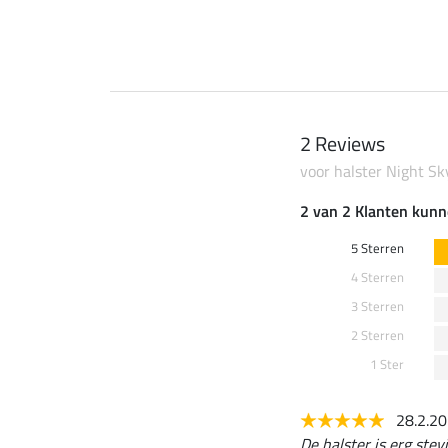
2 Reviews
voor halster Night Sk
2 van 2 Klanten kunn
5 Sterren
4 Sterren
3 Sterren
2 Sterren
1 Ster
28.2.2
De halster is erg stev