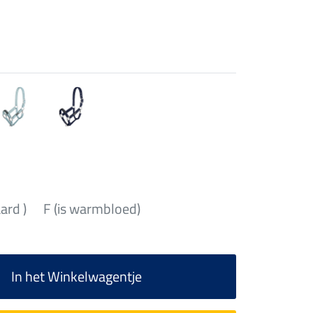
aard )
F (is warmbloed)
In het Winkelwagentje