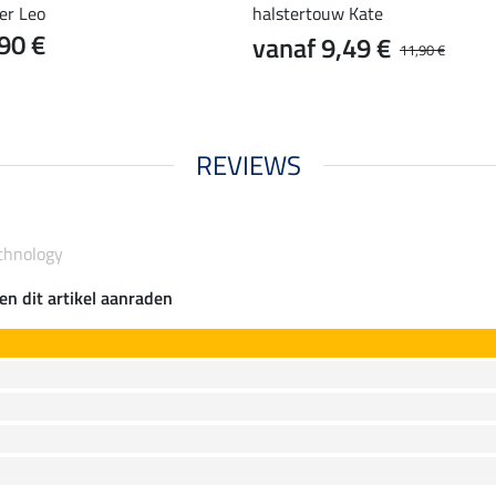
er Leo
halstertouw Kate
90 €
vanaf 9,49 €
11,90 €
REVIEWS
chnology
en dit artikel aanraden