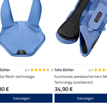
 Bühler
Felix Bühler
4.7
3
4.7
tje Mesh-technologie
functionele peesbeschermers M
Technology (voorbenen)
90 €
34,90 €
toevoegen
toevoegen