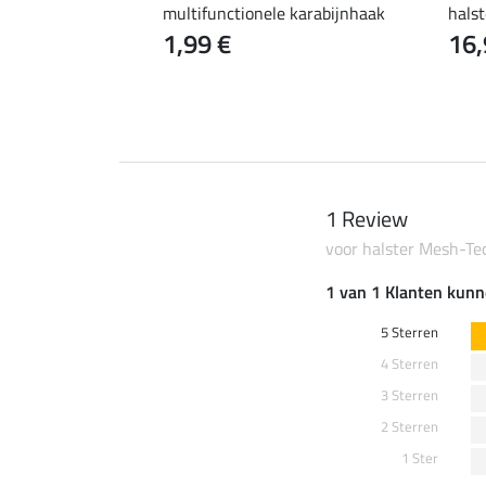
uper voordelig
multifunctionele karabijnhaak
halst
1,99 €
16,
 €
2,99 €
3,99 €
1 Review
voor halster Mesh-Te
1 van 1 Klanten kunn
5 Sterren
4 Sterren
3 Sterren
2 Sterren
1 Ster