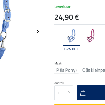
Leverbaar
24,90 €
IBIZA-BLUE
Maat:
P (is Pony)
C (is kleinp
Aantal: