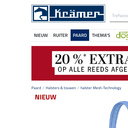
NIEUW
RUITER
PAARD
THEMA'S
Paard
Halsters & touwen
halster Mesh-Technology
NIEUW