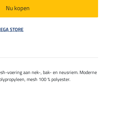
Nu kopen
 MEGA STORE
esh-voering aan nek-, bak- en neusriem. Moderne
polypropyleen, mesh 100 % polyester.