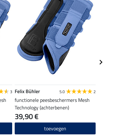
Felix Bühler
Felix Bühler
3
5.0
2
esh
functionele peesbeschermers Mesh
halstertouw Techn
Technology (achterbenen)
karabijnhaak
39,90 €
8,99 €
toevoegen
toevo