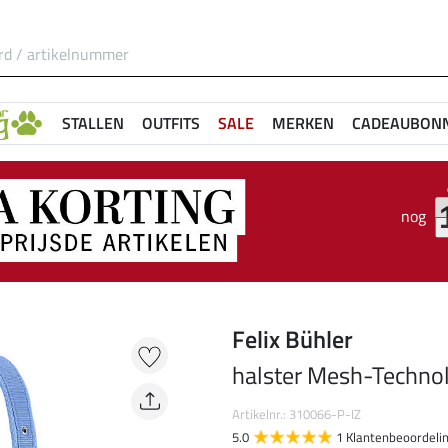
STALLEN
OUTFITS
SALE
MERKEN
CADEAUBON
nog
Felix Bühler
halster Mesh-Techno
Artikelnr.: 310066-P-IZ
5.0
1 Klantenbeoordeli