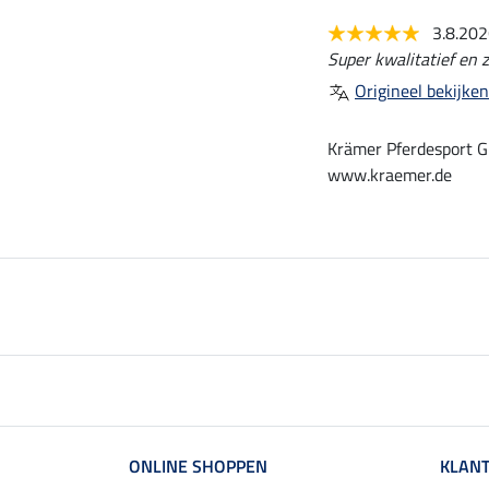
3.8.20
Super kwalitatief en z
Origineel bekijken
Krämer Pferdesport G
www.kraemer.de
ONLINE SHOPPEN
KLANT