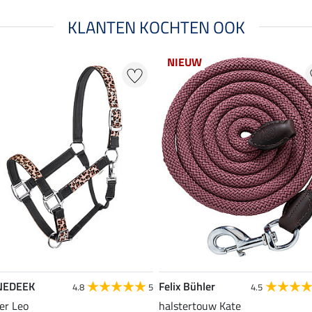
KLANTEN KOCHTEN OOK
NIEUW
NEDEEK
Felix Bühler
4.8
5
4.5
er Leo
halstertouw Kate