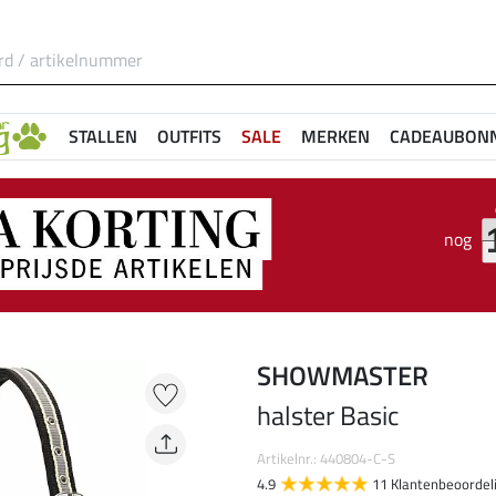
STALLEN
OUTFITS
SALE
MERKEN
CADEAUBON
nog
SHOWMASTER
halster Basic
Artikelnr.: 440804-C-S
4.9
11 Klantenbeoordel