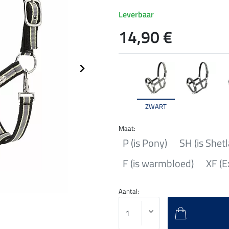
Leverbaar
14,90 €
ZWART
Maat:
P (is Pony)
SH (is Shet
F (is warmbloed)
XF (E
Aantal: