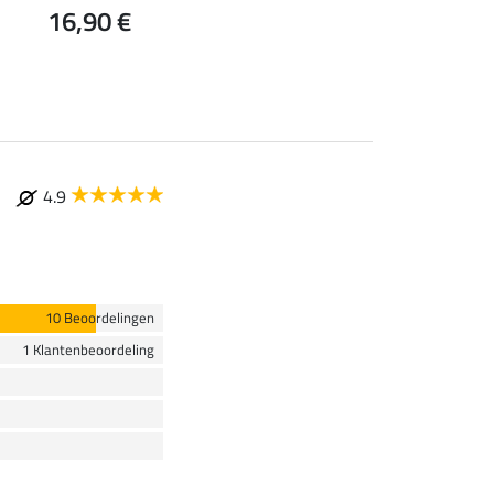
16,90 €
vanaf 2,39 €
2
4.9
10 Beoordelingen
1 Klantenbeoordeling