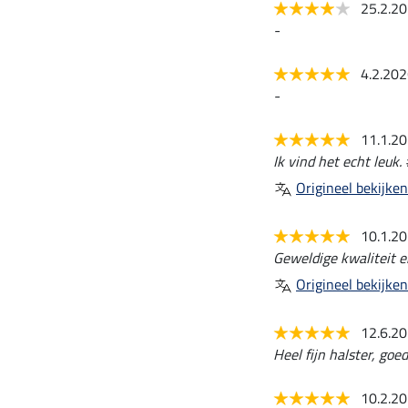
25.2.2
-
4.2.20
-
11.1.2
Ik vind het echt leuk. 
Origineel bekijken
10.1.2
Geweldige kwaliteit en
Origineel bekijken
12.6.2
Heel fijn halster, goe
10.2.2