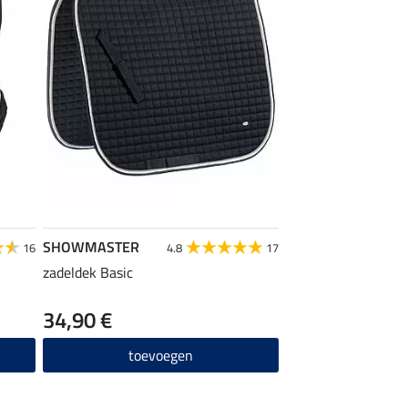
SHOWMASTER
16
4.8
17
zadeldek Basic
34,90 €
toevoegen