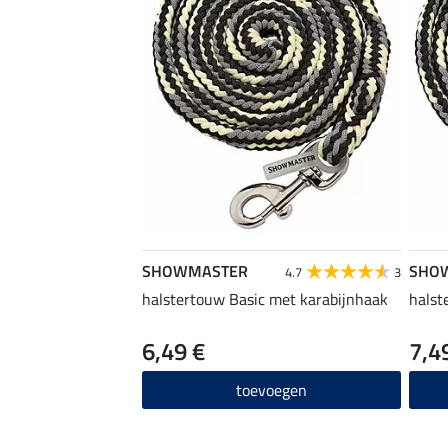
SHOWMASTER
SHO
4.7
3
halstertouw Basic met karabijnhaak
halst
6,49 €
7,4
toevoegen