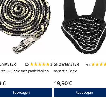
WMASTER
SHOWMASTER
5.0
2
4.4
ertouw Basic met paniekhaken
oornetje Basic
9 €
19,90 €
toevoegen
toevoegen