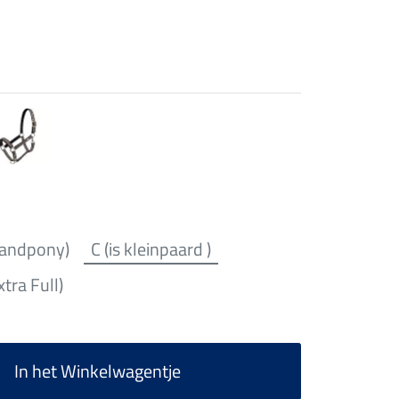
landpony)
C (is kleinpaard )
xtra Full)
In het Winkelwagentje