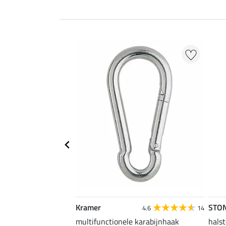
EXTRA
Kramer
STO
4.6
67
4.6
14
uper voordelig
multifunctionele karabijnhaak
halst