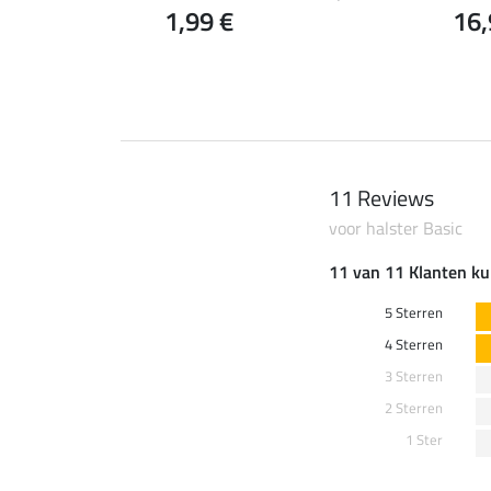
1,99 €
16,
 €
2,99 €
3,99 €
11 Reviews
voor halster Basic
11 van 11 Klanten ku
5 Sterren
4 Sterren
3 Sterren
2 Sterren
1 Ster