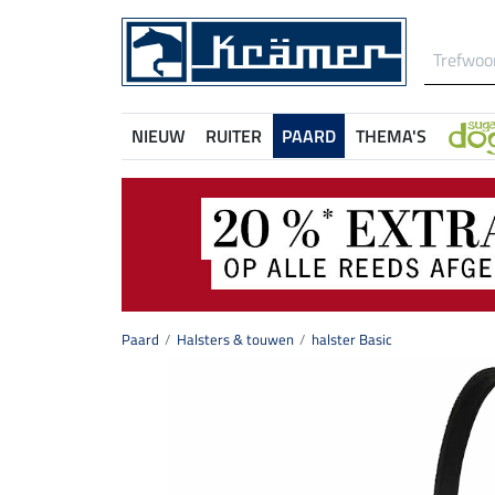
NIEUW
RUITER
PAARD
THEMA'S
Paard
Halsters & touwen
halster Basic