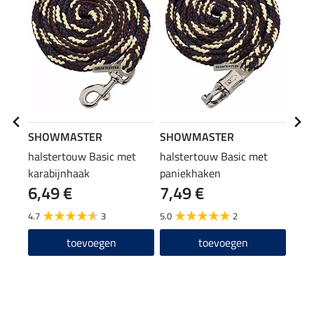
SHOWMASTER
SHOWMASTER
SHO
halstertouw Basic met
halstertouw Basic met
oorn
karabijnhaak
paniekhaken
6,49 €
7,49 €
19
4.7
3
5.0
2
4.4
toevoegen
toevoegen