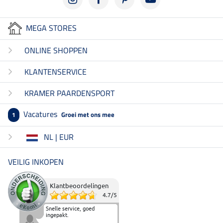
MEGA STORES
ONLINE SHOPPEN
KLANTENSERVICE
KRAMER PAARDENSPORT
Vacatures
Groei met ons mee
1
NL | EUR
VEILIG INKOPEN
Klantbeoordelingen
4.7
/
5
Snelle service, goed
ingepakt.