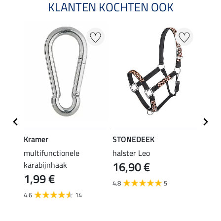
KLANTEN KOCHTEN OOK
20 %
Kramer
STONEDEEK
SHO
r
multifunctionele
halster Leo
halst
16,90 €
karabijnhaak
11,90 
1,99 €
9,5
4.8
5
4.6
14
4.8