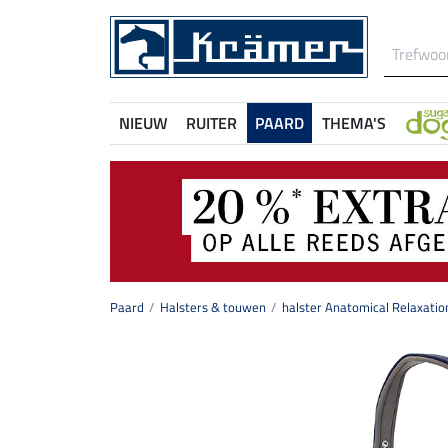
NIEUW
RUITER
PAARD
THEMA'S
Paard
Halsters & touwen
halster Anatomical Relaxatio