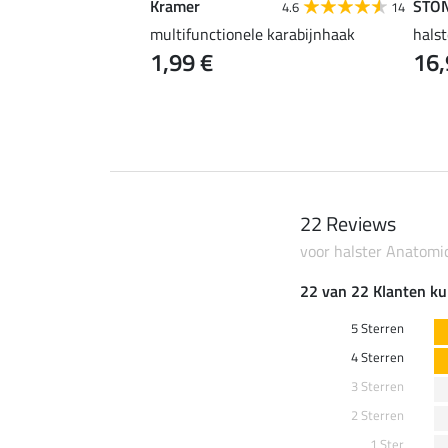
Kramer
STO
4.6
67
4.6
14
uper voordelig
multifunctionele karabijnhaak
halst
1,99 €
16,
 €
2,99 €
3,99 €
22 Reviews
voor halster Anatomic
22 van 22 Klanten ku
5 Sterren
4 Sterren
3 Sterren
2 Sterren
1 Ster