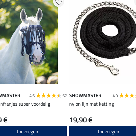
WMASTER
SHOWMASTER
4.6
67
4.0
enfranjes super voordelig
nylon lijn met ketting
9 €
19,90 €
toevoegen
toevoegen