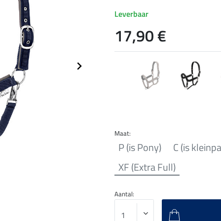
Leverbaar
17,90 €
Maat:
P (is Pony)
C (is kleinp
XF (Extra Full)
Aantal: