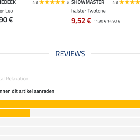
NEDEEK
SHOWMASTER
4.8
5
4.8
er Leo
halster Twotone
90 €
9,52 €
11,90 €
14,90 €
REVIEWS
al Relaxation
nnen dit artikel aanraden