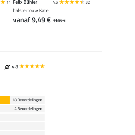
Felix Bühler
SHOWMASTER
11
4.5
32
4
halstertouw Kate
vliegenfranjes super
vanaf 9,49 €
vanaf 2,39 €
11,90 €
2
4.8
18 Beoordelingen
4 Beoordelingen