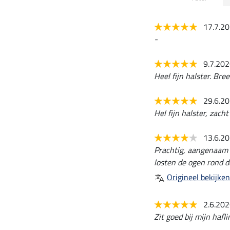
17.7.2
-
9.7.20
Heel fijn halster. Bre
29.6.2
Hel fijn halster, zacht
13.6.2
Prachtig, aangenaam l
losten de ogen rond de
Origineel bekijken
2.6.20
Zit goed bij mijn hafl