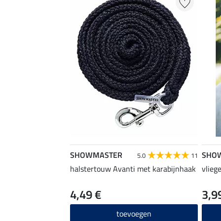
SHOWMASTER
SHO
5.0
11
halstertouw Avanti met karabijnhaak
vlieg
4,49 €
3,9
toevoegen