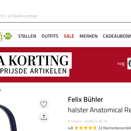
STALLEN
OUTFITS
SALE
MERKEN
CADEAUBON
nog
n
Felix Bühler
halster Anatomical R
Artikelnr.: 440923-XF-N
4.8
22 Klantenbeoordel