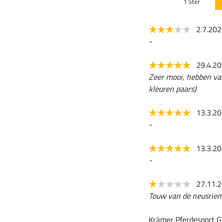
1 Ster
2.7.20
-
29.4.2
Zeer mooi, hebben van
kleuren paars)
13.3.2
-
13.3.2
-
27.11.
Touw van de neusriem
Krämer Pferdesport G