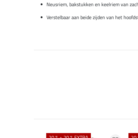
Neusriem, bakstukken en keelriem van zac
Verstelbaar aan beide zijden van het hoofd
20 % + 20 % EXTRA
20 