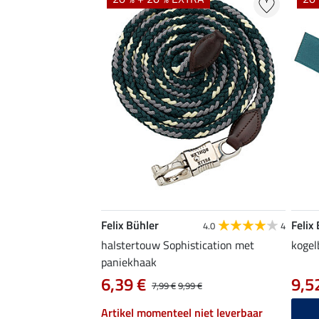
Felix Bühler
Felix
4.0
4
halstertouw Sophistication met
kogel
paniekhaak
6,39 €
9,5
7,99 €
9,99 €
Artikel momenteel niet leverbaar