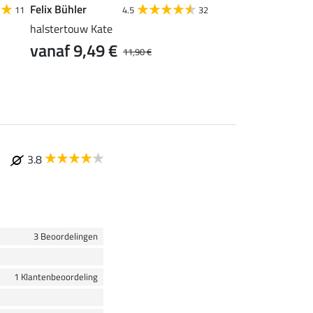
Felix Bühler
SHOWMASTER
11
4.5
32
4
halstertouw Kate
vliegenfranjes super
vanaf 9,49 €
vanaf 2,39 €
11,90 €
2
3.8
3 Beoordelingen
1 Klantenbeoordeling