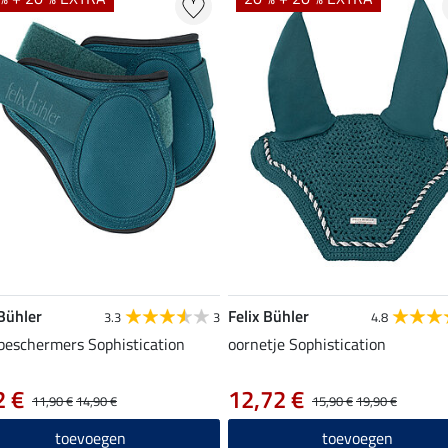
 Bühler
Felix Bühler
3.3
3
4.8
beschermers Sophistication
oornetje Sophistication
2 €
12,72 €
11,90 €
14,90 €
15,90 €
19,90 €
toevoegen
toevoegen