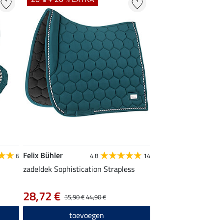
Felix Bühler
6
4.8
14
zadeldek Sophistication Strapless
28,72 €
35,90 €
44,90 €
toevoegen