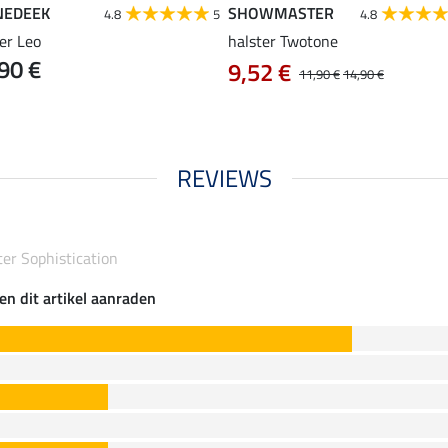
NEDEEK
SHOWMASTER
4.8
5
4.8
er Leo
halster Twotone
90 €
9,52 €
11,90 €
14,90 €
REVIEWS
er Sophistication
en dit artikel aanraden