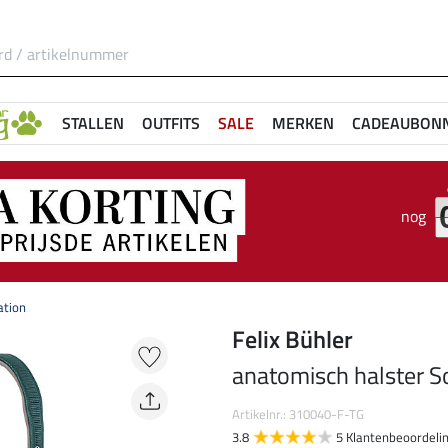
STALLEN
OUTFITS
SALE
MERKEN
CADEAUBON
nog
ation
Felix Bühler
anatomisch halster So
Artikelnr.: 310040-F-TG
3.8
5 Klantenbeoordeli