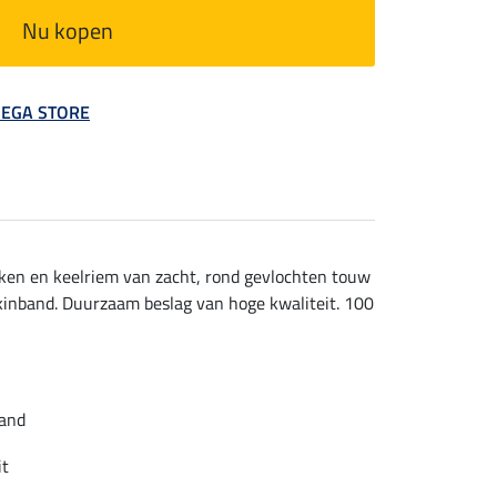
Nu kopen
 MEGA STORE
ken en keelriem van zacht, rond gevlochten touw
 kinband. Duurzaam beslag van hoge kwaliteit. 100
band
it