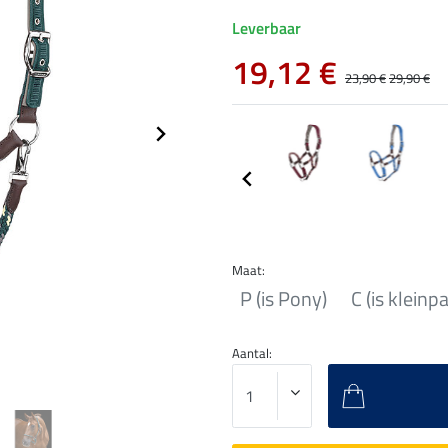
Leverbaar
19,12 €
23,90 €
29,90 €
Maat:
P (is Pony)
C (is kleinp
Aantal: