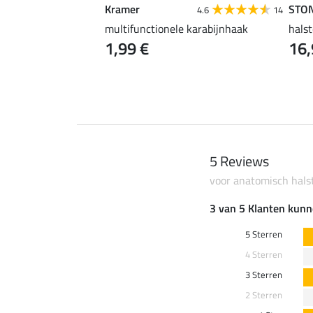
Kramer
STO
4.6
67
4.6
14
uper voordelig
multifunctionele karabijnhaak
halst
1,99 €
16,
 €
2,99 €
3,99 €
5 Reviews
voor anatomisch halst
3 van 5 Klanten kunn
5 Sterren
4 Sterren
3 Sterren
2 Sterren