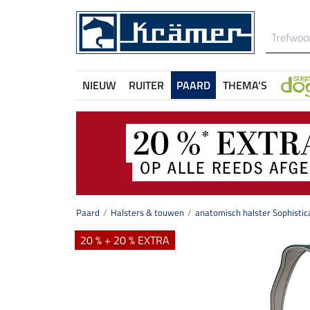
NIEUW
RUITER
PAARD
THEMA'S
Paard
Halsters & touwen
anatomisch halster Sophistic
20 % + 20 % EXTRA