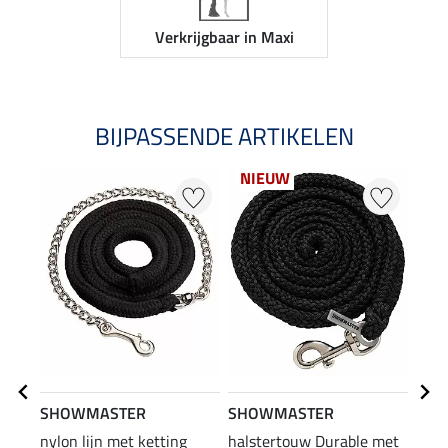
Verkrijgbaar in Maxi
BIJPASSENDE ARTIKELEN
NIEUW
SHOWMASTER
SHOWMASTER
SHO
nylon lijn met ketting
halstertouw Durable met
kuns