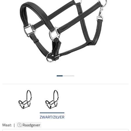
ZWART/ZILVER
Maat: |
Raadgever