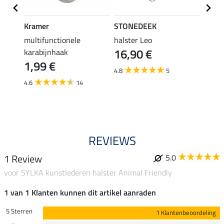
Kramer
STONEDEEK
Felix
r
multifunctionele
halster Leo
halst
16,90 €
karabijnhaak
11,90 
1,99 €
van
4.8
5
4.6
14
4.5
REVIEWS
1 Review
5.0
voor SYLKA kunstlederen halster Animal Friendly
1 van 1 Klanten kunnen dit artikel aanraden
5 Sterren
1 Klantenbeoordeling