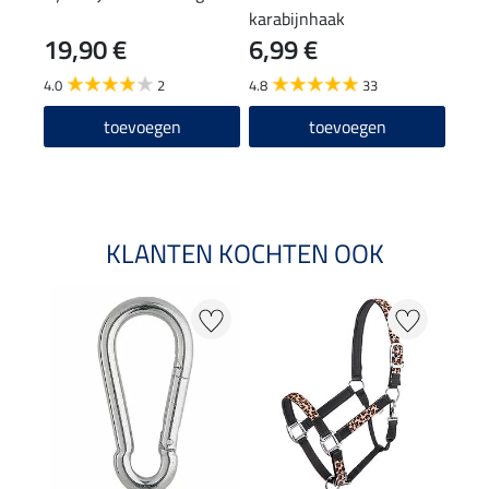
karabijnhaak
19,90 €
6,99 €
(23,80
11
4.0
2
4.8
33
4.5
toevoegen
toevoegen
KLANTEN KOCHTEN OOK
NI