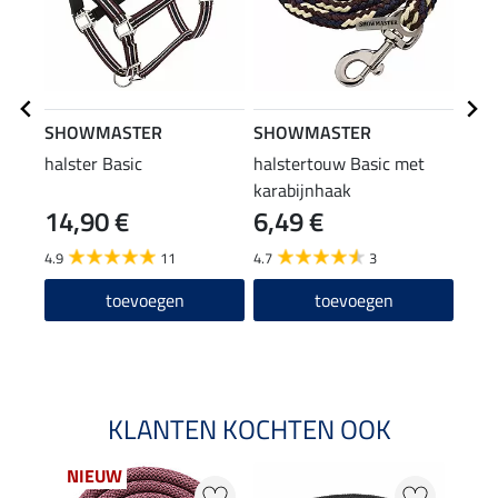
SHOWMASTER
SHOWMASTER
SHO
halster Basic
halstertouw Basic met
oorn
karabijnhaak
14,90 €
6,49 €
19
4.9
11
4.7
3
4.4
toevoegen
toevoegen
KLANTEN KOCHTEN OOK
NIEUW