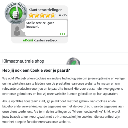
Klantbeoordelingen
4.7
/
5
Snelle service, goed
ingepakt.
eKomi
Klantenfeedback
Klimaatneutrale shop
Heb jij ook een Cookie voor je paard?
Verzending per
Wij ook! We gebruiken cookies en andere technologieën om je een optimale en veilige
online winkelen aan te bieden, om de prestaties van onze website te meten en om
relevante producten voor jou en je paard te tonen! Hiervoor verzamelen we gegevens
over onze gebruikers en hoe zij onze website kunnen gebruiken op hun apparaten.
Veilig betalen met
Als je op "Alles toestaan" klikt, ga je akkoord met het gebruik van cookies en de
bijbehorende verwerking van je gegevens en met de overdracht van de gegevens aan
onze dienstverleners. Als je in de instellingen op "Alleen noodzakelijke" klikt, wordt
jouw bezoek alleen voortgezet met strikt noodzakelijke cookies, die essentieel zijn
voor het soepele functioneren van onze website.
Impressum