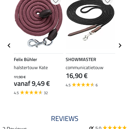
Felix Bühler
SHOWMASTER
SHO
halstertouw Kate
communicatietouw
halst
16,90 €
karab
11,90 €
4,4
vanaf 9,49 €
4.5
6
5.0
4.5
32
REVIEWS
2 Reviews
5.0