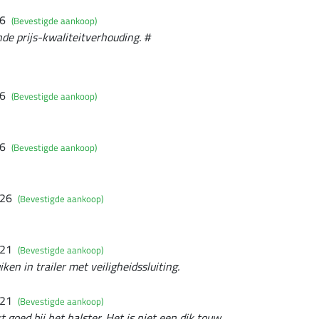
26
(Bevestigde aankoop)
de prijs-kwaliteitverhouding. #
26
(Bevestigde aankoop)
26
(Bevestigde aankoop)
026
(Bevestigde aankoop)
021
(Bevestigde aankoop)
ken in trailer met veiligheidssluiting.
021
(Bevestigde aankoop)
 goed bij het halster. Het is niet een dik touw.