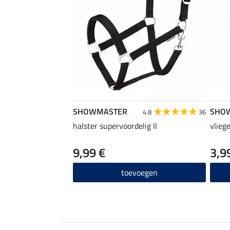
SHOWMASTER
SHO
4.8
36
halster supervoordelig II
vlieg
9,99 €
3,9
toevoegen