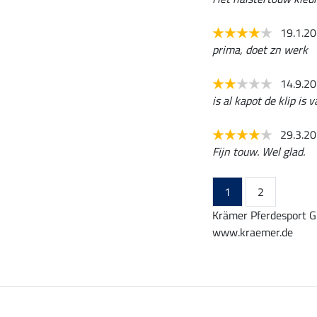
19.1.2
prima, doet zn werk
14.9.2
is al kapot de klip is
29.3.2
Fijn touw. Wel glad.
1
2
Krämer Pferdesport G
www.kraemer.de