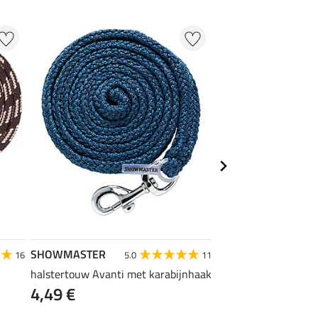
SHOWMASTER
Kramer
16
5.0
11
halstertouw Avanti met karabijnhaak
aanbindriem
4,49 €
12,90 €