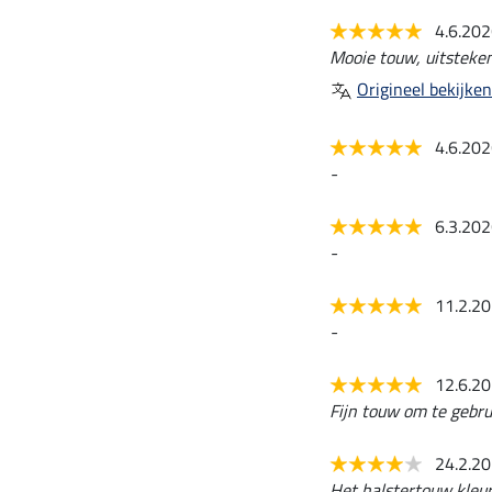
4.6.20
Mooie touw, uitsteken
Origineel bekijken
4.6.20
-
6.3.20
-
11.2.2
-
12.6.2
Fijn touw om te gebrui
24.2.2
Het halstertouw kleurt