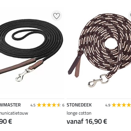
WMASTER
STONEDEEK
4.5
6
4.9
unicatietouw
longe cotton
90 €
vanaf 16,90 €