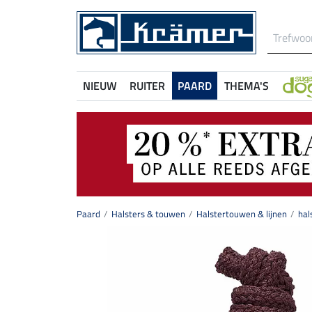
NIEUW
RUITER
PAARD
THEMA'S
Paard
Halsters & touwen
Halstertouwen & lijnen
hal