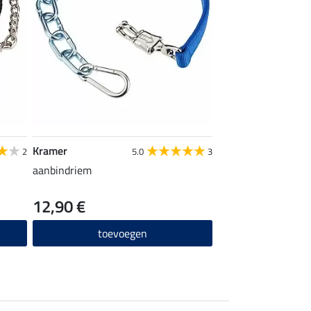
Kramer
2
5.0
3
aanbindriem
12,90 €
toevoegen