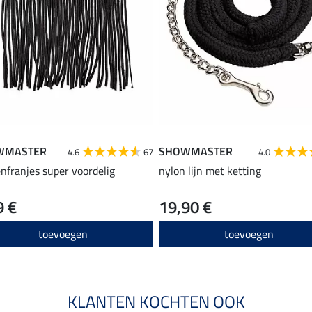
WMASTER
SHOWMASTER
4.6
67
4.0
enfranjes super voordelig
nylon lijn met ketting
9 €
19,90 €
toevoegen
toevoegen
KLANTEN KOCHTEN OOK