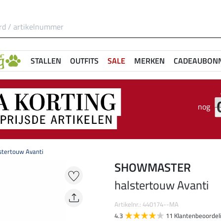
STALLEN
OUTFITS
SALE
MERKEN
CADEAUBON
nog
stertouw Avanti
SHOWMASTER
halstertouw Avanti
Artikelnr.: 440174--MA
4.3
11 Klantenbeoordel