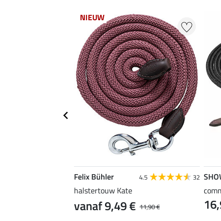
NIEUW
Felix Bühler
SHO
5.0
3
4.5
32
halstertouw Kate
comm
16,
vanaf 9,49 €
11,90 €