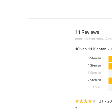
11 Reviews
voor halstertouw Ava
10 van 11 Klanten ku
5 Sterren
4 Sterren
3 Sterren
2 Sterren
1 Ster
21.7.2
-