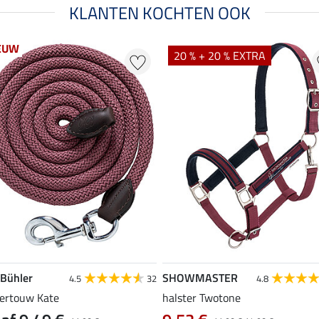
KLANTEN KOCHTEN OOK
EUW
20 % + 20 % EXTRA
 Bühler
SHOWMASTER
4.5
32
4.8
tertouw Kate
halster Twotone