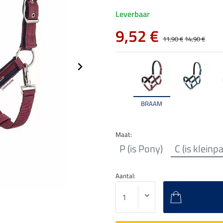
Leverbaar
9,52 €
11,90 €
14,90 €
BRAAM
Maat:
P (is Pony)
C (is kleinp
Aantal: