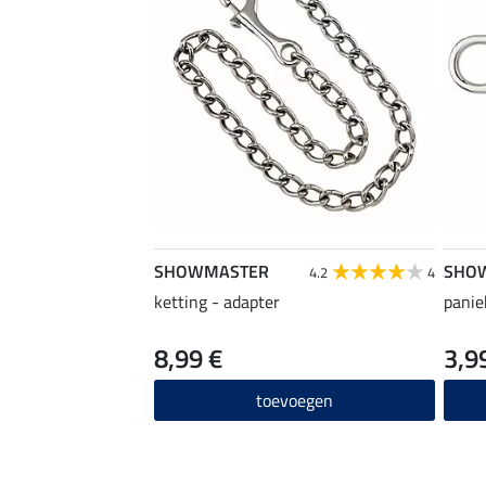
SHOWMASTER
SHO
4.2
4
ketting - adapter
panie
8,99 €
3,9
toevoegen