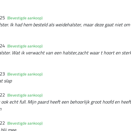
025
(Bevestigde aankoop)
ster. Ik had hem besteld als weidehalster, maar deze gaat niet om in
024
(Bevestigde aankoop)
alster. Wat ik verwacht van een halster,zacht waar t hoort en ster
023
(Bevestigde aankoop)
t slap
022
(Bevestigde aankoop)
 ook echt full. Mijn paard heeft een behoorlijk groot hoofd en heef
n
022
(Bevestigde aankoop)
blij mee