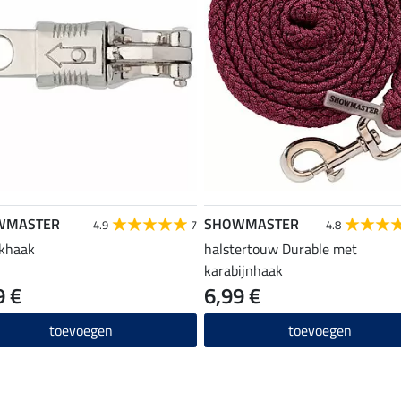
WMASTER
SHOWMASTER
4.9
7
4.8
khaak
halstertouw Durable met
karabijnhaak
9 €
6,99 €
toevoegen
toevoegen