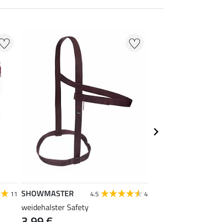
SHOWMASTER
SHOWMASTER
11
4.5
4
weidehalster Safety
teddyfleece-halster-
3,99 €
11,90 €