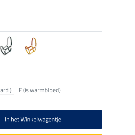
aard )
F (is warmbloed)
In het Winkelwagentje