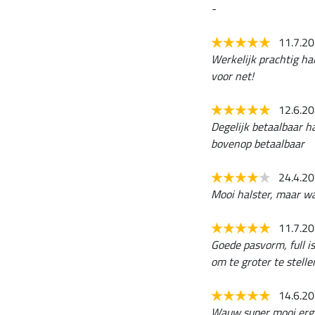
-
11.7.2
Werkelijk prachtig hal
voor net!
12.6.2
Degelijk betaalbaar h
bovenop betaalbaar
24.4.2
Mooi halster, maar wa
11.7.2
Goede pasvorm, full is
om te groter te stelle
14.6.2
Wauw super mooi erg 