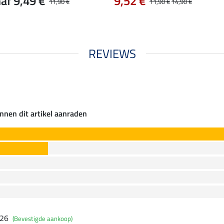
af 9,49 €
9,52 €
11,90 €
11,90 €
14,90 €
REVIEWS
nnen dit artikel aanraden
026
(Bevestigde aankoop)