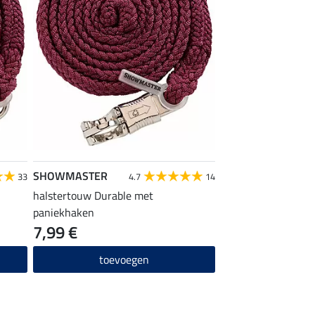
SHOWMASTER
33
4.7
14
halstertouw Durable met
paniekhaken
7,99 €
toevoegen