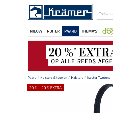
NIEUW
RUITER
PAARD
THEMA'S
Paard
Halsters & touwen
Halsters
halster Twotone
20 % + 20 % EXTRA