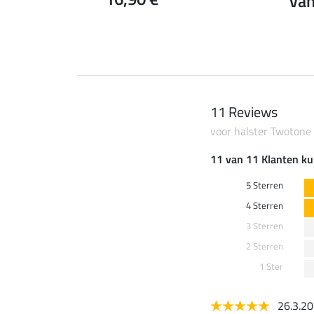
van
11 Reviews
voor halster Twotone
11 van 11 Klanten ku
5 Sterren
4 Sterren
3 Sterren
2 Sterren
1 Ster
26.3.2