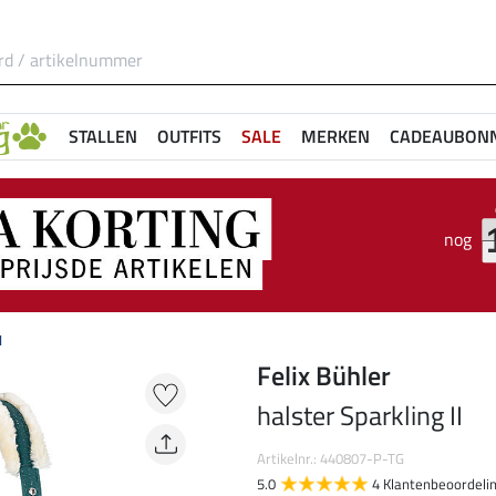
STALLEN
OUTFITS
SALE
MERKEN
CADEAUBON
nog
I
Felix Bühler
halster Sparkling II
Artikelnr.: 440807-P-TG
5.0
4 Klantenbeoordeli