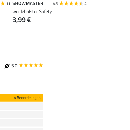
SHOWMASTER
SHOWMASTER
11
4.5
4
weidehalster Safety
teddyfleece-halster-
3,99 €
11,90 €
5.0
4 Beoordelingen