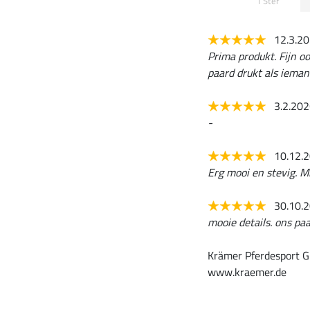
1 Ster
12.3.2
Prima produkt. Fijn oo
paard drukt als ieman
3.2.20
-
10.12.
Erg mooi en stevig. Mi
30.10.
mooie details. ons paa
Krämer Pferdesport G
www.kraemer.de