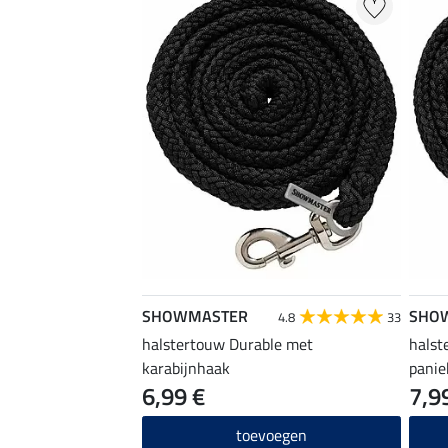
SHOWMASTER
SHO
4.8
33
halstertouw Durable met
halst
karabijnhaak
pani
6,99 €
7,9
toevoegen