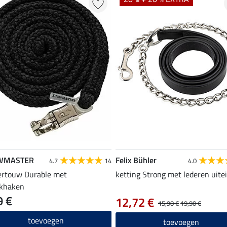
WMASTER
Felix Bühler
4.7
14
4.0
ertouw Durable met
ketting Strong met lederen uite
ekhaken
9 €
12,72 €
15,90 €
19,90 €
toevoegen
toevoegen