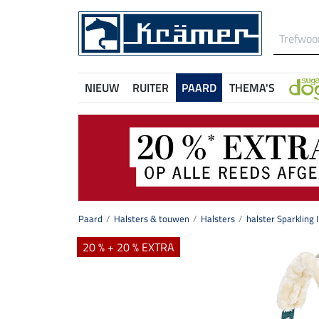
NIEUW
RUITER
PAARD
THEMA'S
Paard
Halsters & touwen
Halsters
halster Sparkling I
20 % + 20 % EXTRA