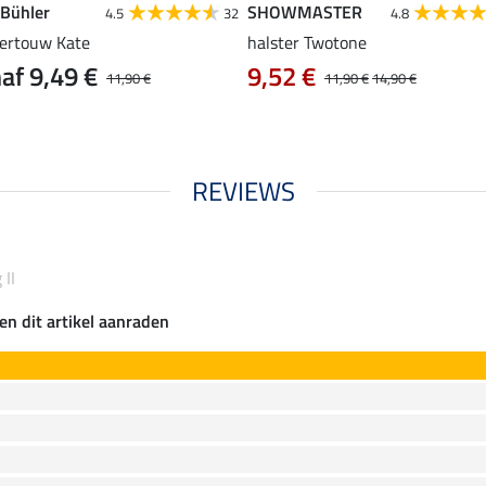
 Bühler
SHOWMASTER
4.5
32
4.8
tertouw Kate
halster Twotone
af 9,49 €
9,52 €
11,90 €
11,90 €
14,90 €
REVIEWS
 II
en dit artikel aanraden