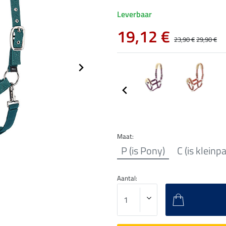
Leverbaar
19,12 €
23,90 €
29,90 €
Maat:
P (is Pony)
C (is kleinp
Aantal: