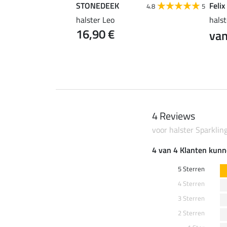
STONEDEEK
Felix
4.7
6
4.8
5
ter-set
halster Leo
hals
16,90 €
van
4 Reviews
voor halster Sparkling
4 van 4 Klanten kunn
5 Sterren
4 Sterren
3 Sterren
2 Sterren