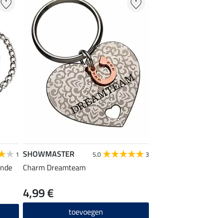
SHOWMASTER
1
5.0
3
inde
Charm Dreamteam
4,99 €
toevoegen