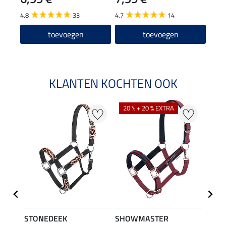
4.8
33
4.7
14
4.0
toevoegen
toevoegen
KLANTEN KOCHTEN OOK
NI
20 % + 20 % EXTRA
STONEDEEK
SHOWMASTER
Felix