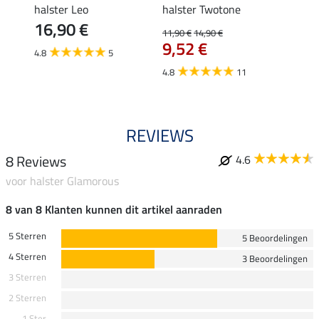
r-set
halster Leo
halster Twotone
halst
16,90 €
11,90 €
14,90 €
11,90 
9,52 €
van
4.8
5
4.8
11
4.5
REVIEWS
8 Reviews
4.6
voor halster Glamorous
8 van 8 Klanten kunnen dit artikel aanraden
5 Sterren
5 Beoordelingen
4 Sterren
3 Beoordelingen
3 Sterren
2 Sterren
1 Ster