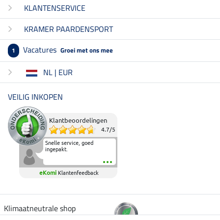
KLANTENSERVICE
KRAMER PAARDENSPORT
Vacatures
Groei met ons mee
1
NL | EUR
VEILIG INKOPEN
Klantbeoordelingen
4.7
/
5
Snelle service, goed
ingepakt.
eKomi
Klantenfeedback
Klimaatneutrale shop