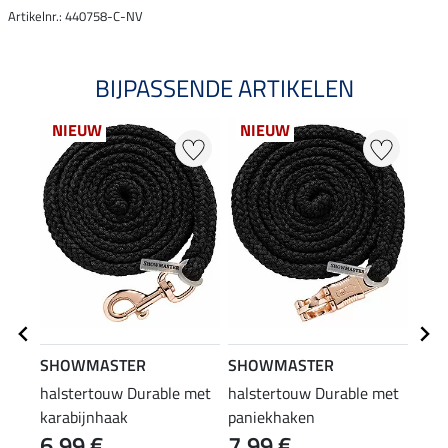
Artikelnr.: 440758-C-NV
BIJPASSENDE ARTIKELEN
NIEUW
NIEUW
SHOWMASTER
SHOWMASTER
SHO
halstertouw Durable met
halstertouw Durable met
nylo
karabijnhaak
paniekhaken
6,99 €
7,99 €
19