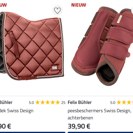
EUW
NIEUW
 Bühler
Felix Bühler
5.0
25
5.0
dek Swiss Design
peesbeschermers Swiss Design,
achterbenen
90 €
39,90 €