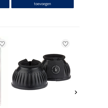
toevoegen
toevo