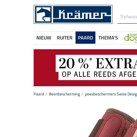
NIEUW
RUITER
PAARD
THEMA'S
Paard
Beenbescherming
peesbeschermers Swiss Desig