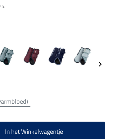
ing
 warmbloed)
In het Winkelwagentje