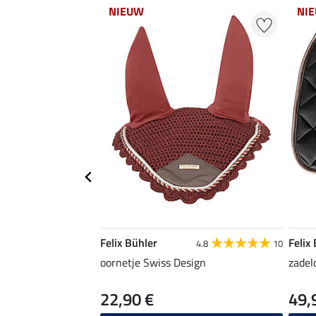
NIEUW
NI
Felix Bühler
Felix
4.8
10
oornetje Swiss Design
zadel
22,90 €
49,