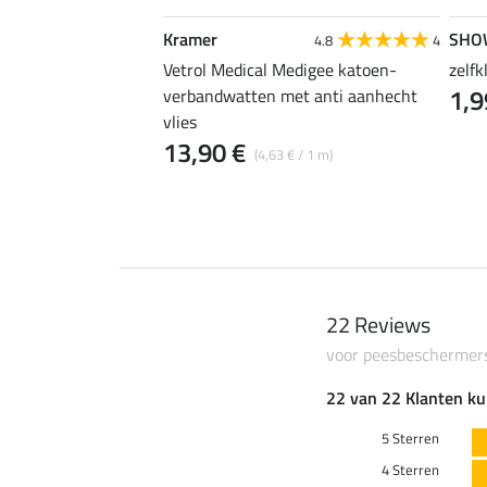
Kramer
SHO
3.8
4
4.8
4
springschoenen
Vetrol Medical Medigee katoen-
zelf
1,9
verbandwatten met anti aanhecht
vlies
13,90 €
(4,63 € / 1 m)
22 Reviews
voor peesbeschermers
22 van 22 Klanten ku
5 Sterren
4 Sterren