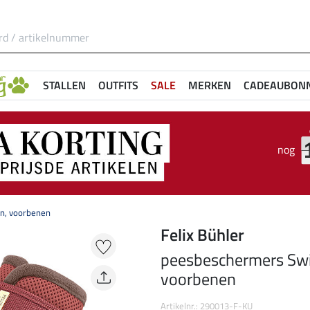
STALLEN
OUTFITS
SALE
MERKEN
CADEAUBON
nog
n, voorbenen
Felix Bühler
peesbeschermers Swi
voorbenen
Artikelnr.: 290013-F-KU