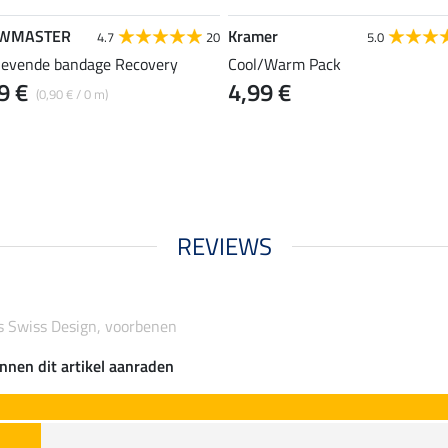
WMASTER
Kramer
4.7
20
5.0
klevende bandage Recovery
Cool/Warm Pack
9 €
4,99 €
(0,90 € / 0 m)
REVIEWS
 Swiss Design, voorbenen
nnen dit artikel aanraden