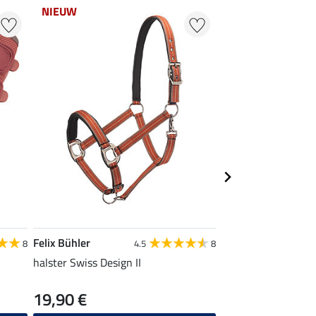
NIEUW
NIEUW
Felix Bühler
Felix Bühler
8
4.5
8
halster Swiss Design II
halstertouw Swiss D
19,90 €
6,99 €