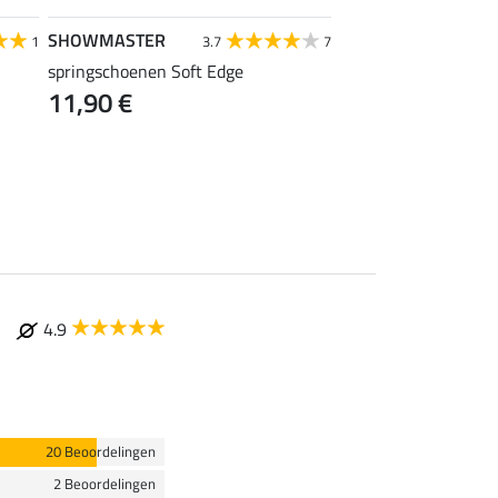
SHOWMASTER
Felix Bühler
1
3.7
7
springschoenen Soft Edge
COOL & HEALTH spr
11,90 €
12,90 €
4.9
20 Beoordelingen
2 Beoordelingen