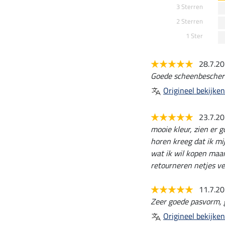
3 Sterren
2 Sterren
1 Ster
28.7.2
Goede scheenbescherm
Origineel bekijken
23.7.2
mooie kleur, zien er 
horen kreeg dat ik mi
wat ik wil kopen maa
retourneren netjes ve
11.7.2
Zeer goede pasvorm, g
Origineel bekijken