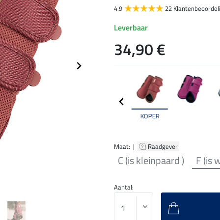
4.9
22 Klantenbeoordel
Leverbaar
34,90 €
KOPER
Maat: |
Raadgever
C (is kleinpaard )
F (is
Aantal: