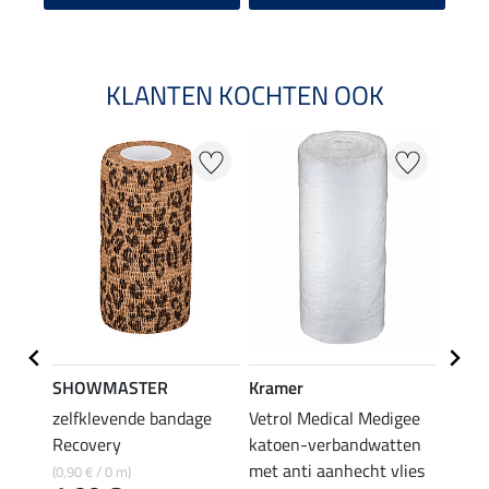
KLANTEN KOCHTEN OOK
SHOWMASTER
Kramer
Kram
t
zelfklevende bandage
Vetrol Medical Medigee
Cool
4,9
Recovery
katoen-verbandwatten
met anti aanhecht vlies
(0,90 € / 0 m)
5.0