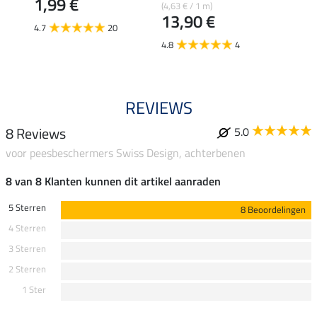
1,99 €
(4,63 € / 1 m)
13,90 €
4.7
20
4.8
4
REVIEWS
8 Reviews
5.0
voor peesbeschermers Swiss Design, achterbenen
8 van 8 Klanten kunnen dit artikel aanraden
5 Sterren
8 Beoordelingen
4 Sterren
3 Sterren
2 Sterren
1 Ster