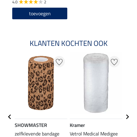
4.0
2
toevoegen
KLANTEN KOCHTEN OOK
SHOWMASTER
Kramer
Kram
irflow
zelfklevende bandage
Vetrol Medical Medigee
Cool