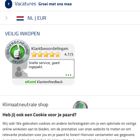
Vacatures
Groei met ons mee
1
NL | EUR
VEILIG INKOPEN
Klantbeoordelingen
4.7
/
5
Snelle service, goed
ingepakt.
eKomi
Klantenfeedback
Klimaatneutrale shop
Heb jij ook een Cookie voor je paard?
Verzending per
Wij ook! We gebruiken cookies en andere technologieën om je een optimale en veilige
online winkelen aan te bieden, om de prestaties van onze website te meten en om
relevante producten voor jou en je paard te tonen! Hiervoor verzamelen we gegevens