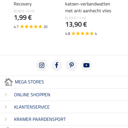
4,9
Recovery
katoen-verbandwatten
met anti aanhecht vlies
(0,90 € / 0 m)
5.0
1,99 €
(4,63 € / 1 m)
13,90 €
4.7
20
4.8
4
MEGA STORES
ONLINE SHOPPEN
KLANTENSERVICE
KRAMER PAARDENSPORT