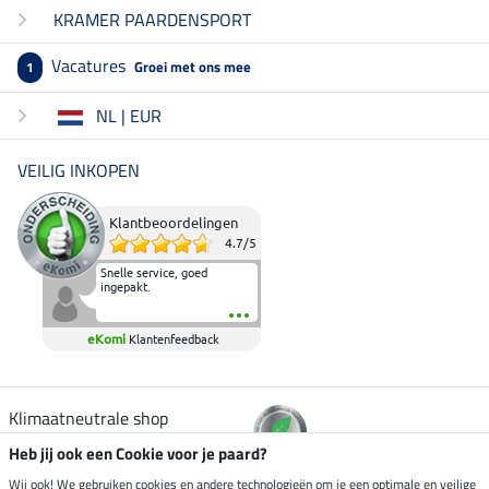
KRAMER PAARDENSPORT
Vacatures
Groei met ons mee
1
NL | EUR
VEILIG INKOPEN
Klantbeoordelingen
4.7
/
5
Snelle service, goed
ingepakt.
eKomi
Klantenfeedback
Klimaatneutrale shop
Heb jij ook een Cookie voor je paard?
Verzending per
Wij ook! We gebruiken cookies en andere technologieën om je een optimale en veilige