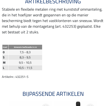
ARTIKELBESCHRIJVING
Stabiele en flexibele metalen ring met kunststof ommanteling,
die in het hoefijzer wordt gespannen en op die manier
bescherming biedt tegen het vastklonteren van sneeuw. Wordt
met behulp van de montagetang (art. 432253) geplaatst. Elke
set bestaat uit 2 stuks.
maat
binnenste hoefbreedte in cm
0
7,5 - 8,3
S
8,3 - 9,5
M
9,5 - 10,5
L
10,5 - 11,5
Artikelnr.: 432251-S
BIJPASSENDE ARTIKELEN