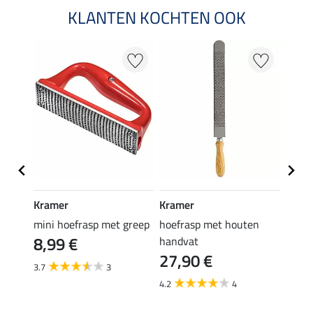
KLANTEN KOCHTEN OOK
Kramer
Kramer
Kram
mini hoefrasp met greep
hoefrasp met houten
hoefb
8,99 €
39,
handvat
27,90 €
3.7
3
5.0
4.2
4