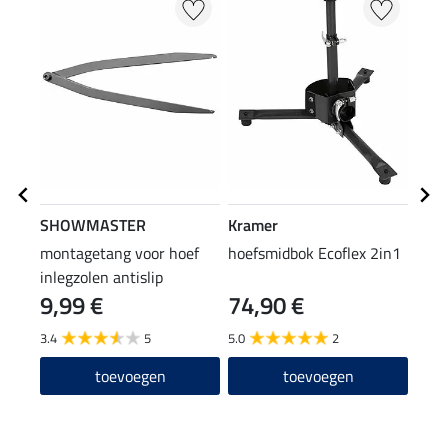
SHOWMASTER
Kramer
Kra
montagetang voor hoef
hoefsmidbok Ecoflex 2in1
hoef
inlegzolen antislip
9,99 €
74,90 €
24
3.4
5
5.0
2
2.3
toevoegen
toevoegen