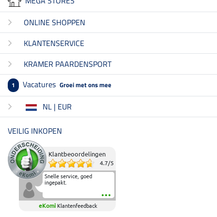
MEGA STORES
ONLINE SHOPPEN
KLANTENSERVICE
KRAMER PAARDENSPORT
Vacatures
Groei met ons mee
1
NL | EUR
VEILIG INKOPEN
Klantbeoordelingen
4.7
/
5
Snelle service, goed
ingepakt.
eKomi
Klantenfeedback