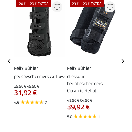
20 % + 20 % EXTRA
23 % + 20 % EXTRA
Felix Bühler
Felix Bühler
SHO
peesbeschermers Airflow
dressuur
Softz
beenbeschermers
peesb
39,90 €
49,90 €
24,
enen
Ceramic Rehab
31,92 €
49,90 €
64,90 €
5.0
4.6
7
39,92 €
5.0
1