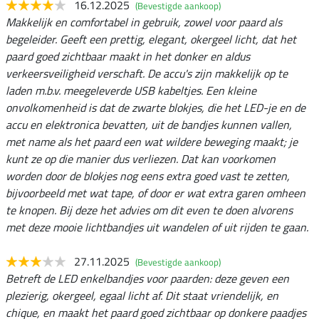
16.12.2025
(Bevestigde aankoop)
Makkelijk en comfortabel in gebruik, zowel voor paard als
begeleider. Geeft een prettig, elegant, okergeel licht, dat het
paard goed zichtbaar maakt in het donker en aldus
verkeersveiligheid verschaft. De accu's zijn makkelijk op te
laden m.b.v. meegeleverde USB kabeltjes. Een kleine
onvolkomenheid is dat de zwarte blokjes, die het LED-je en de
accu en elektronica bevatten, uit de bandjes kunnen vallen,
met name als het paard een wat wildere beweging maakt; je
kunt ze op die manier dus verliezen. Dat kan voorkomen
worden door de blokjes nog eens extra goed vast te zetten,
bijvoorbeeld met wat tape, of door er wat extra garen omheen
te knopen. Bij deze het advies om dit even te doen alvorens
met deze mooie lichtbandjes uit wandelen of uit rijden te gaan.
27.11.2025
(Bevestigde aankoop)
Betreft de LED enkelbandjes voor paarden: deze geven een
plezierig, okergeel, egaal licht af. Dit staat vriendelijk, en
chique, en maakt het paard goed zichtbaar op donkere paadjes