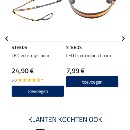
STEEDS
STEEDS
STE
LED voortuig Loom
LED frontriemen Loom
refl
24,90 €
7,99 €
9,9
5.0
1
4.5
toevoegen
toevoegen
KLANTEN KOCHTEN OOK