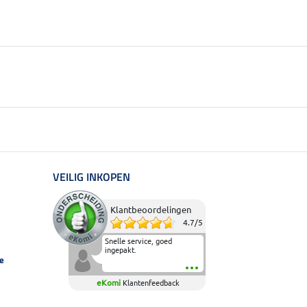
VEILIG INKOPEN
Klantbeoordelingen
4.7
/
5
Snelle service, goed
ingepakt.
e
eKomi
Klantenfeedback