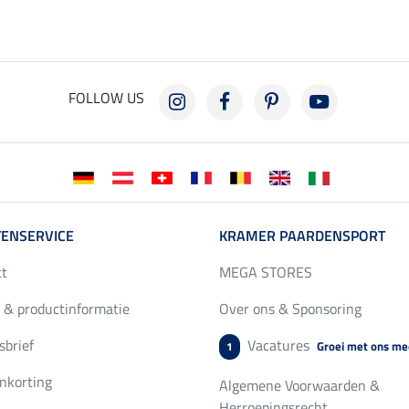
FOLLOW US
ENSERVICE
KRAMER PAARDENSPORT
ct
MEGA STORES
 & productinformatie
Over ons & Sponsoring
brief
Vacatures
Groei met ons me
1
nkorting
Algemene Voorwaarden &
Herroepingsrecht