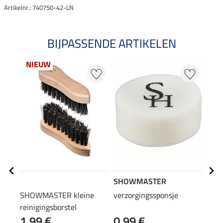
Artikelnr.: 740750-42-LN
BIJPASSENDE ARTIKELEN
NIEUW
SHOWMASTER
HEY
SHOWMASTER kleine
verzorgingssponsje
HEY 
reinigingsborstel
Impr
1,99 €
0,99 €
(69,75