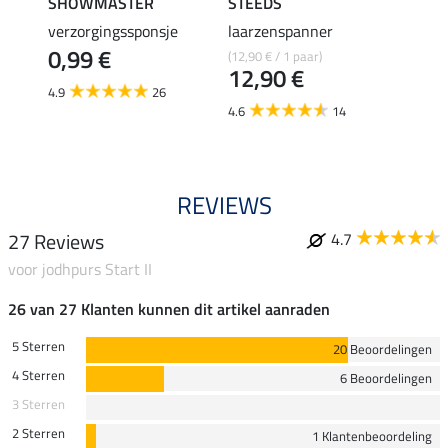
SHOWMASTER
STEEDS
effax
verzorgingssponsje
laarzenspanner
laarz
0,99 €
(12,90 € / 1 paar)
8,49 €
12,90 €
6,7
4.9
26
4.6
14
4.8
REVIEWS
27 Reviews
4.7
voor jodhpurs Start II
26 van 27 Klanten kunnen dit artikel aanraden
5 Sterren
20 Beoordelingen
4 Sterren
6 Beoordelingen
3 Sterren
2 Sterren
1 Klantenbeoordeling