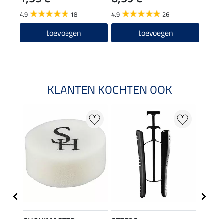
13
4.9
18
4.9
26
4.0
toevoegen
toevoegen
KLANTEN KOCHTEN OOK
22 %