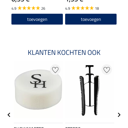
12
4.9
26
4.9
18
4.6
toevoegen
toevoegen
KLANTEN KOCHTEN OOK
22 %