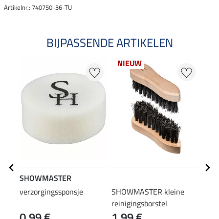
Artikelnr.: 740750-36-TU
BIJPASSENDE ARTIKELEN
NIEUW
SHOWMASTER
STE
verzorgingssponsje
SHOWMASTER kleine
laar
reinigingsborstel
0,99 €
1,99 €
(12,90