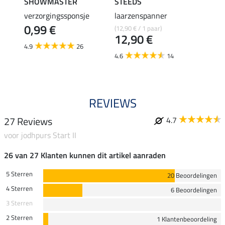
SHOWMASTER
STEEDS
effax
verzorgingssponsje
laarzenspanner
laarz
0,99 €
(12,90 € / 1 paar)
8,49 €
12,90 €
6,7
4.9
26
4.6
14
4.8
REVIEWS
27 Reviews
4.7
voor jodhpurs Start II
26 van 27 Klanten kunnen dit artikel aanraden
5 Sterren
20 Beoordelingen
4 Sterren
6 Beoordelingen
3 Sterren
2 Sterren
1 Klantenbeoordeling