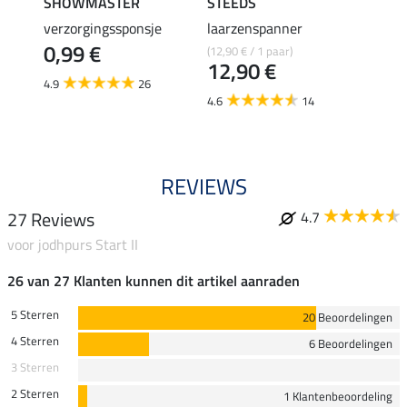
SHOWMASTER
STEEDS
effax
verzorgingssponsje
laarzenspanner
laarz
0,99 €
(12,90 € / 1 paar)
8,49 €
12,90 €
6,7
4.9
26
4.6
14
4.8
REVIEWS
27 Reviews
4.7
voor jodhpurs Start II
26 van 27 Klanten kunnen dit artikel aanraden
5 Sterren
20 Beoordelingen
4 Sterren
6 Beoordelingen
3 Sterren
2 Sterren
1 Klantenbeoordeling