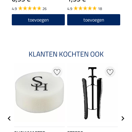
12
4.9
26
4.9
18
4.6
toevoegen
toevoegen
KLANTEN KOCHTEN OOK
22 %