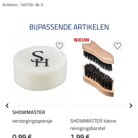
Artikelnr.: 740750-36-S
BIJPASSENDE ARTIKELEN
NIEUW
SHOWMASTER
STE
verzorgingssponsje
SHOWMASTER kleine
laar
reinigingsborstel
0,99 €
1,99 €
(12,90