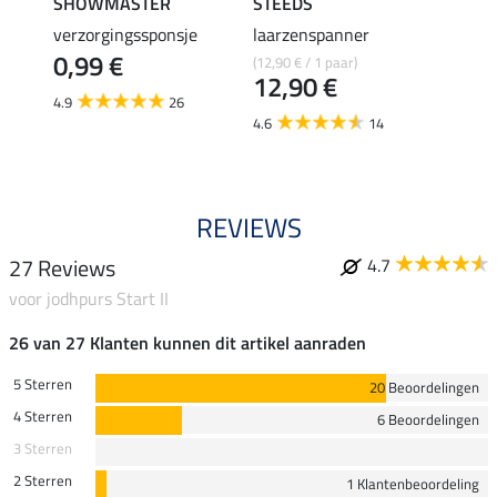
SHOWMASTER
STEEDS
effax
verzorgingssponsje
laarzenspanner
laarz
0,99 €
(12,90 € / 1 paar)
8,49 €
12,90 €
6,7
4.9
26
4.6
14
4.8
REVIEWS
27 Reviews
4.7
voor jodhpurs Start II
26 van 27 Klanten kunnen dit artikel aanraden
5 Sterren
20 Beoordelingen
4 Sterren
6 Beoordelingen
3 Sterren
2 Sterren
1 Klantenbeoordeling