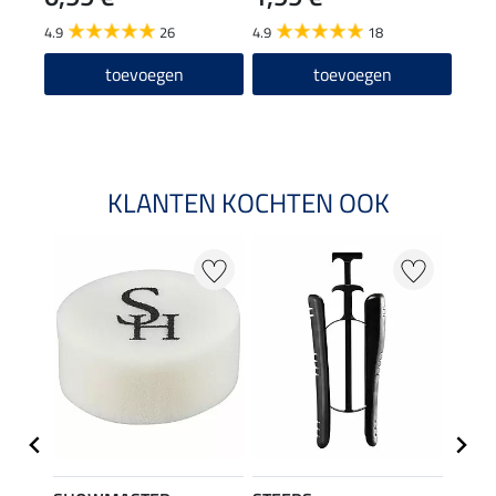
12
4.9
26
4.9
18
4.6
toevoegen
toevoegen
KLANTEN KOCHTEN OOK
22 %