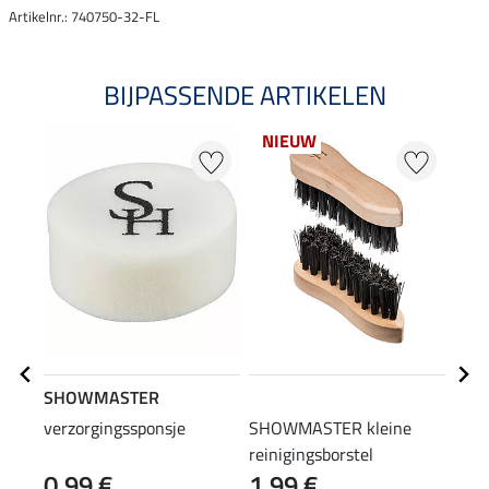
Artikelnr.: 740750-32-FL
BIJPASSENDE ARTIKELEN
NIEUW
SHOWMASTER
STE
verzorgingssponsje
SHOWMASTER kleine
laar
reinigingsborstel
0,99 €
1,99 €
(12,90