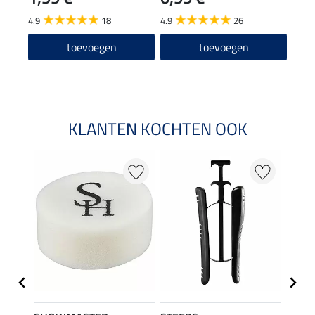
13
4.9
18
4.9
26
4.0
toevoegen
toevoegen
KLANTEN KOCHTEN OOK
22 %