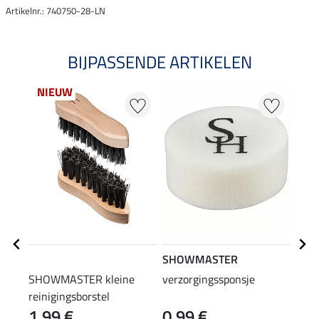
Artikelnr.: 740750-28-LN
BIJPASSENDE ARTIKELEN
NIEUW
SHOWMASTER
HEY
SHOWMASTER kleine
verzorgingssponsje
HEY 
reinigingsborstel
Impr
1,99 €
0,99 €
(69,75