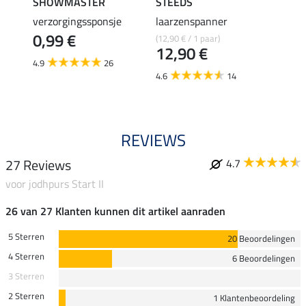
SHOWMASTER
STEEDS
effax
verzorgingssponsje
laarzenspanner
laarz
0,99 €
(12,90 € / 1 paar)
8,49 €
12,90 €
6,7
4.9
26
4.6
14
4.8
REVIEWS
27 Reviews
4.7
voor jodhpurs Start II
26 van 27 Klanten kunnen dit artikel aanraden
5 Sterren
20 Beoordelingen
4 Sterren
6 Beoordelingen
3 Sterren
2 Sterren
1 Klantenbeoordeling