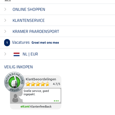
ONLINE SHOPPEN
KLANTENSERVICE
KRAMER PAARDENSPORT
Vacatures
Groei met ons mee
1
NL | EUR
VEILIG INKOPEN
Klantbeoordelingen
4.7
/
5
Snelle service, goed
ingepakt.
eKomi
Klantenfeedback