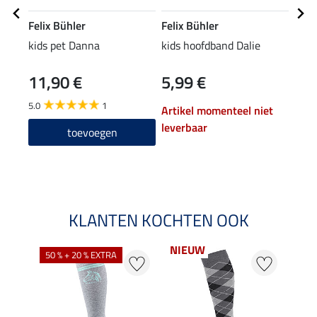
Felix Bühler
Felix Bühler
Feli
kids pet Danna
kids hoofdband Dalie
kids 
11,90 €
5,99 €
17,90
14
5.0
1
Artikel momenteel niet
3.0
leverbaar
toevoegen
KLANTEN KOCHTEN OOK
NIEUW
50 % + 20 % EXTRA
20 %