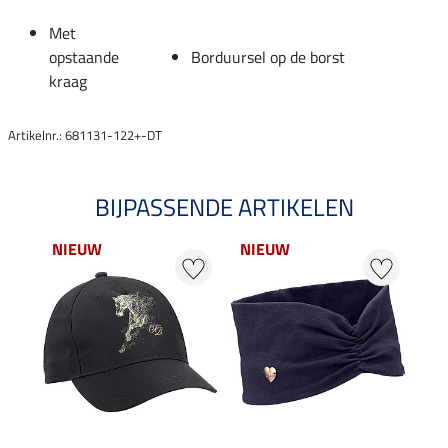
Met
opstaande
Borduursel op de borst
kraag
Artikelnr.: 681131-122+-DT
BIJPASSENDE ARTIKELEN
NIEUW
NIEUW
21