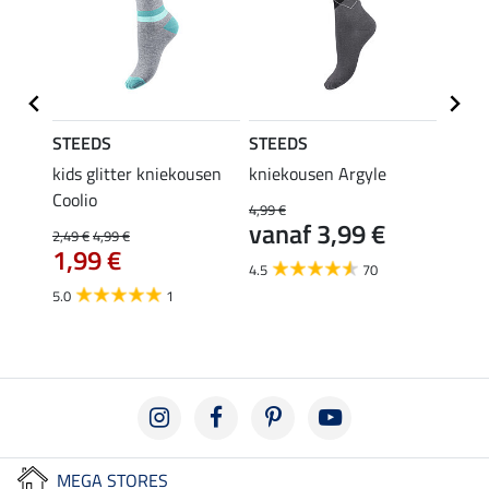
STEEDS
STEEDS
Felix
kids glitter kniekousen
kniekousen Argyle
kids 
Coolio
Colou
4,99 €
vanaf 3,99 €
2,49 €
4,99 €
5,99 €
€
1,99 €
van
4.5
70
5.0
1
4.5
MEGA STORES