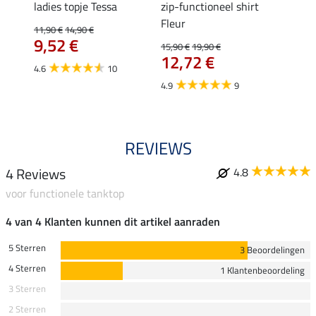
 Nela
ladies topje Tessa
zip-functioneel shirt
funct
Fleur
wedstr
11,90 €
14,90 €
9,52 €
15,90 €
19,90 €
24,90 
12,72 €
van
4.6
10
4.9
9
4.4
REVIEWS
4 Reviews
4.8
voor functionele tanktop
4 van 4 Klanten kunnen dit artikel aanraden
5 Sterren
3 Beoordelingen
4 Sterren
1 Klantenbeoordeling
3 Sterren
2 Sterren