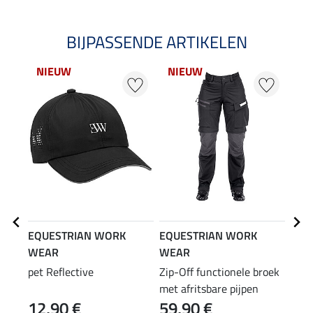
BIJPASSENDE ARTIKELEN
NIEUW
NIEUW
20
EQUESTRIAN WORK
EQUESTRIAN WORK
EQU
WEAR
WEAR
WE
pet Reflective
Zip-Off functionele broek
adem
met afritsbare pijpen
afne
12,90 €
59,90 €
47,90