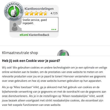
Klantbeoordelingen
4.7
/
5
Snelle service, goed
ingepakt.
eKomi
Klantenfeedback
Klimaatneutrale shop
Heb jij ook een Cookie voor je paard?
Verzending per
Wij ook! We gebruiken cookies en andere technologieën om je een optimale en veilige
online winkelen aan te bieden, om de prestaties van onze website te meten en om
relevante producten voor jou en je paard te tonen! Hiervoor verzamelen we gegevens
over onze gebruikers en hoe zij onze website kunnen gebruiken op hun apparaten.
Veilig betalen met
Als je op "Alles toestaan" klikt, ga je akkoord met het gebruik van cookies en de
bijbehorende verwerking van je gegevens en met de overdracht van de gegevens aan
onze dienstverleners. Als je in de instellingen op "Alleen noodzakelijke" klikt, wordt
jouw bezoek alleen voortgezet met strikt noodzakelijke cookies, die essentieel zijn
voor het soepele functioneren van onze website.
Impressum