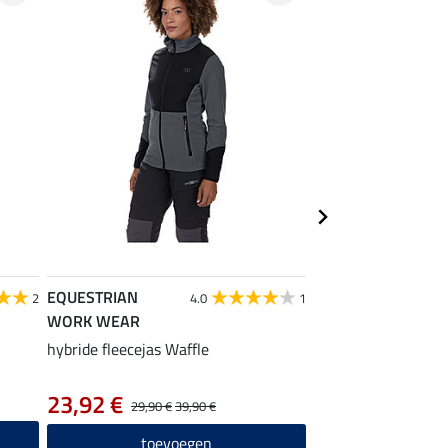
EQUESTRIAN
EQUESTRIAN
2
4.0
1
WORK WEAR
WORK WEAR
hybride fleecejas Waffle
Zip-Off functionele
afritsbare pijpen
59,90 €
23,92 €
29,90 €
39,90 €
toevo
toevoegen