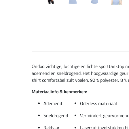
Ondoorzichtige, luchtige en lichte sporttanktop me
ademend en sneldrogend. Het hoogwaardige geurloz
shirt comfortabel zult voelen. 92 % polyester, 8 % 
Materiaalinfo & kenmerken:
Ademend
Oderless materiaal
Sneldrogend
Vermindert geurvormend
Rekbaar
Lasercut inzetstukken bij