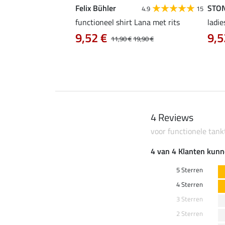
Felix Bühler
STO
4.8
4
4.9
15
irt Eliana
functioneel shirt Lana met rits
ladie
0 €
9,52 €
9,5
22,90 €
11,90 €
19,90 €
4 Reviews
voor functionele tank
4 van 4 Klanten kunn
5 Sterren
4 Sterren
3 Sterren
2 Sterren