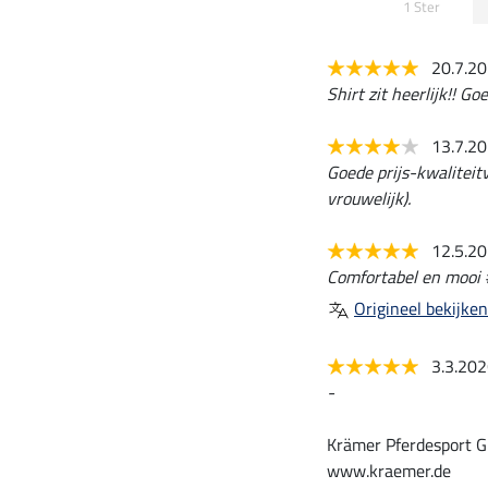
1 Ster
20.7.2
Shirt zit heerlijk!! G
13.7.2
Goede prijs-kwaliteitv
vrouwelijk).
12.5.2
Comfortabel en mooi 
Origineel bekijken
3.3.20
-
Krämer Pferdesport G
www.kraemer.de