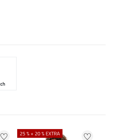
tch
NIEUW
25 % + 20 % EXTRA