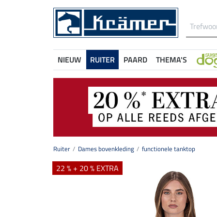
NIEUW
RUITER
PAARD
THEMA'S
Ruiter
Dames bovenkleding
functionele tanktop
22 % + 20 % EXTRA