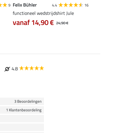
Felix Bühler
STEEDS
9
4.4
16
functioneel wedstrijdshirt Jule
functionele zipshirt 
vanaf 14,90 €
vanaf 17,90 €
24,90 €
4.8
3 Beoordelingen
1 Klantenbeoordeling