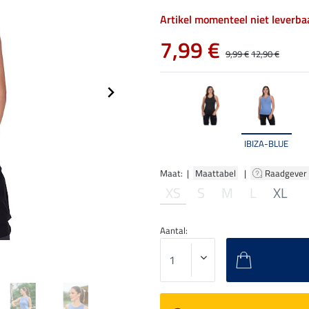
Artikel momenteel niet leverba
7,99 €
9,99 €
12,90 €
IBIZA-BLUE
Maat: |
Maattabel
|
Raadgever
XS
S
M
L
XL
Aantal: