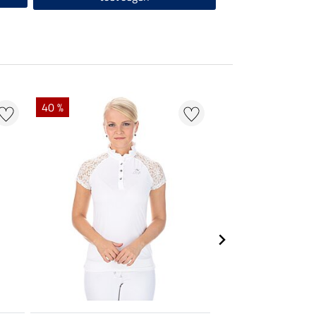
40 %
22 %