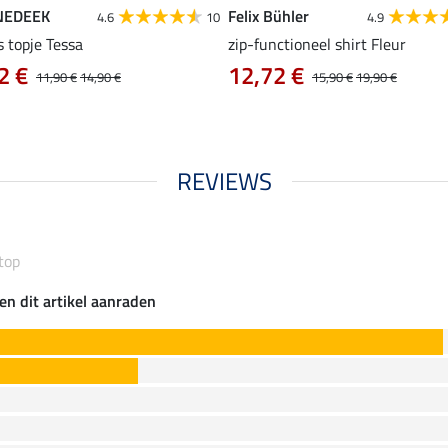
NEDEEK
Felix Bühler
4.6
10
4.9
s topje Tessa
zip-functioneel shirt Fleur
2 €
12,72 €
11,90 €
14,90 €
15,90 €
19,90 €
REVIEWS
top
en dit artikel aanraden